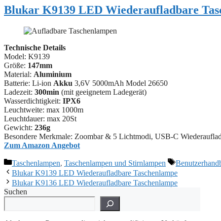
Blukar K9139 LED Wiederaufladbare Ta
Technische Details
Model: K9139
Größe:
147mm
Material:
‎‎Aluminium
Batterie: Li-ion
Akku
3,6V 5000mAh Model 26650
Ladezeit:
300min
(mit geeignetem Ladegerät)
Wasserdichtigkeit:
IPX6
Leuchtweite: max 1000m
Leuchtdauer: max 20St
Gewicht:
236g
Besondere Merkmale: Zoombar & 5 Lichtmodi, USB-C Wiederauflad
Zum Amazon Angebot
Kategorien
Schlagwörter
Taschenlampen
,
Taschenlampen und Stirnlampen
Benutzerhand
Blukar K9139 LED Wiederaufladbare Taschenlampe
Blukar K9136 LED Wiederaufladbare Taschenlampe
Suchen