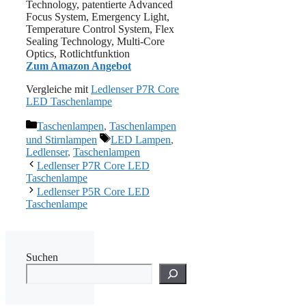
Technology, patentierte Advanced
Focus System, Emergency Light,
Temperature Control System, Flex
Sealing Technology, Multi-Core
Optics, Rotlichtfunktion
Zum Amazon Angebot
Vergleiche mit
Ledlenser P7R Core
LED Taschenlampe
Kategorien
Taschenlampen
,
Taschenlampen
Schlagwörter
und Stirnlampen
LED Lampen
,
Ledlenser
,
Taschenlampen
Ledlenser P7R Core LED
Taschenlampe
Ledlenser P5R Core LED
Taschenlampe
Suchen