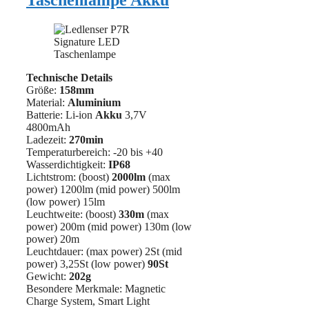
Taschenlampe Akku
Technische Details
Größe:
158mm
Material:
‎‎Aluminium
Batterie: Li-ion
Akku
3,7V
4800mAh
Ladezeit:
270min
Temperaturbereich: -20 bis +40
Wasserdichtigkeit:
IP68
Lichtstrom: (boost)
2000lm
(max
power) 1200lm (mid power) 500lm
(low power) 15lm
Leuchtweite: (boost)
330m
(max
power) 200m (mid power) 130m (low
power) 20m
Leuchtdauer: (max power) 2St (mid
power) 3,25St (low power)
90St
Gewicht:
202g
Besondere Merkmale: ‎Magnetic
Charge System, Smart Light