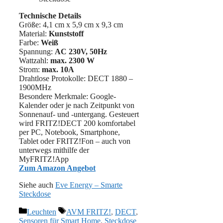
Technische Details
Größe: 4,1 cm x 5,9 cm x 9,3 cm
Material:
‎‎Kunststoff
Farbe:
Weiß
Spannung:
AC 230V, 50Hz
Wattzahl:
max. 2300 W
Strom: ‎
max. 10A
Drahtlose Protokolle: DECT 1880 –
1900MHz
Besondere Merkmale: Google-
Kalender oder je nach Zeitpunkt von
Sonnenauf- und -untergang. Gesteuert
wird FRITZ!DECT 200 komfortabel
per PC, Notebook, Smartphone,
Tablet oder FRITZ!Fon – auch von
unterwegs mithilfe der
MyFRITZ!App
Zum Amazon Angebot
Siehe auch
Eve Energy – Smarte
Steckdose
Kategorien
Schlagwörter
Leuchten
AVM FRITZ!
,
DECT
,
Sensoren für Smart Home
,
Steckdose