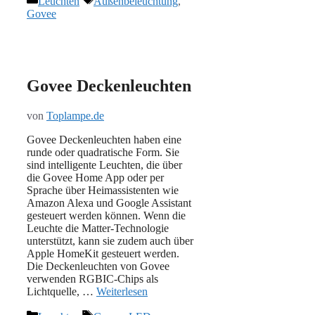
Leuchten
Außenbeleuchtung
,
Govee
Govee Deckenleuchten
von
Toplampe.de
Govee Deckenleuchten haben eine
runde oder quadratische Form. Sie
sind intelligente Leuchten, die über
die Govee Home App oder per
Sprache über Heimassistenten wie
Amazon Alexa und Google Assistant
gesteuert werden können. Wenn die
Leuchte die Matter-Technologie
unterstützt, kann sie zudem auch über
Apple HomeKit gesteuert werden.
Die Deckenleuchten von Govee
verwenden RGBIC-Chips als
Lichtquelle, …
Weiterlesen
Kategorien
Schlagwörter