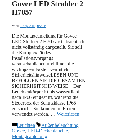
Govee LED Strahler 2
H7057
von
Toplampe.de
Die Montageanleitung für Govee
LED Strahler 2 H7057 ist absichtlich
nicht vollständig dargestellt. Sie soll
die Komplexität des
Installationsvorgangs
veranschaulichen und Ihnen die
wichtigsten Fakten vermitteln.
SicherheitshinweiseLESEN UND
BEFOLGEN SIE DIE GESAMTEN
SICHERHEITSHINWEISE – Der
Leuchtenkörper ist als wasserdicht
nach IP66 eingestuft, während die
Steuerbox der Schutzklasse IP65
entspricht. Sie können im Freien
verwendet werden, …
Weiterlesen
Kategorien
Schlagwörter
Leuchten
Außenbeleuchtung
,
Govee
,
LED-Deckenleuchte
,
Montageanleitung