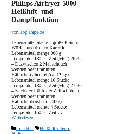
Philips Airfryer 5000
Heißluft- und
Dampffunktion
von
Toplampe.de
Lebensmitteltabelle – große Pfanne
Würfel aus frischen Kartoffeln
Lebensmittel menge 800 g
Temperatur 180 °C Zeit (Min.) 26-35
– Dazwischen 2 Mal schütteln,
wenden oder umrühren
Hähnchenschenkel (ca. 125 g)
Lebensmittel menge 10 Stücke
Temperatur 180 °C Zeit (Min.) 27-30
– Nach der Hälfte der Zeit schütteln,
wenden oder umrühren
Hähnchenbrust (ca. 200 g)
Lebensmittel menge 4 Stücke
Temperatur 160 °C Zeit …
Weiterlesen
Kategorien
Schlagwörter
Leuchten
Heißluftfritteuse
,
Philips