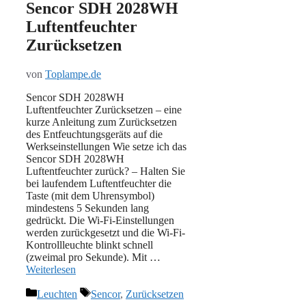
Sencor SDH 2028WH
Luftentfeuchter
Zurücksetzen
von
Toplampe.de
Sencor SDH 2028WH
Luftentfeuchter Zurücksetzen – eine
kurze Anleitung zum Zurücksetzen
des Entfeuchtungsgeräts auf die
Werkseinstellungen Wie setze ich das
Sencor SDH 2028WH
Luftentfeuchter zurück? – Halten Sie
bei laufendem Luftentfeuchter die
Taste (mit dem Uhrensymbol)
mindestens 5 Sekunden lang
gedrückt. Die Wi-Fi-Einstellungen
werden zurückgesetzt und die Wi-Fi-
Kontrollleuchte blinkt schnell
(zweimal pro Sekunde). Mit …
Weiterlesen
Kategorien
Schlagwörter
Leuchten
Sencor
,
Zurücksetzen