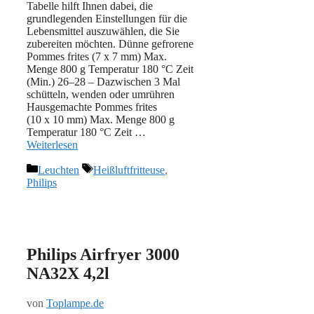
Tabelle hilft Ihnen dabei, die
grundlegenden Einstellungen für die
Lebensmittel auszuwählen, die Sie
zubereiten möchten. Dünne gefrorene
Pommes frites (7 x 7 mm) Max.
Menge 800 g Temperatur 180 °C Zeit
(Min.) 26–28 – Dazwischen 3 Mal
schütteln, wenden oder umrühren
Hausgemachte Pommes frites
(10 x 10 mm) Max. Menge 800 g
Temperatur 180 °C Zeit …
Weiterlesen
Kategorien
Schlagwörter
Leuchten
Heißluftfritteuse
,
Philips
Philips Airfryer 3000
NA32X 4,2l
von
Toplampe.de