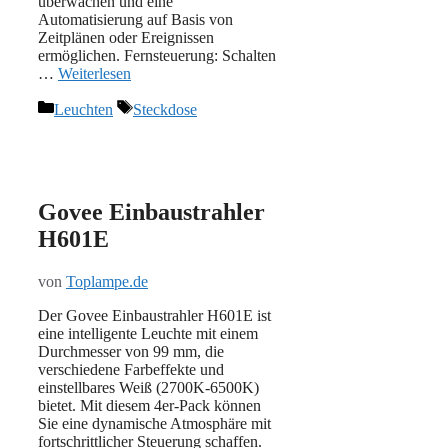
überwachen und eine
Automatisierung auf Basis von
Zeitplänen oder Ereignissen
ermöglichen. Fernsteuerung: Schalten
…
Weiterlesen
Kategorien
Schlagwörter
Leuchten
Steckdose
Govee Einbaustrahler
H601E
von
Toplampe.de
Der Govee Einbaustrahler H601E ist
eine intelligente Leuchte mit einem
Durchmesser von 99 mm, die
verschiedene Farbeffekte und
einstellbares Weiß (2700K-6500K)
bietet. Mit diesem 4er-Pack können
Sie eine dynamische Atmosphäre mit
fortschrittlicher Steuerung schaffen.