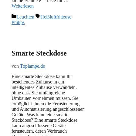
kleine Pfanne e – Taste für …
Weiterlesen
Kategorien
Schlagwörter
Leuchten
Heißluftfritteuse
,
Philips
Smarte Steckdose
von
Toplampe.de
Eine smarte Steckdose kann Ihr
bestehendes Zuhause in ein
intelligentes Zuhause verwandeln,
ohne dass Sie umfangreiche
Umbauten vornehmen müssen. Sie
ermöglicht Ihnen die Fernsteuerung
und Automatisierung angeschlossener
Geräte. Was kann eine smarte
Steckdose? Eine smarte Steckdose
kann angeschlossene Geräte
fernsteuern, deren Verbrauch