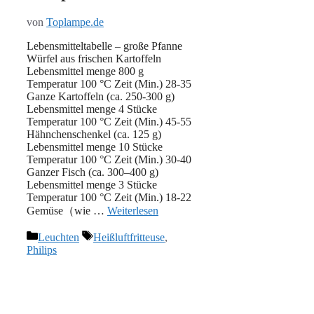
von
Toplampe.de
Lebensmitteltabelle – große Pfanne
Würfel aus frischen Kartoffeln
Lebensmittel menge 800 g
Temperatur 100 °C Zeit (Min.) 28-35
Ganze Kartoffeln (ca. 250-300 g)
Lebensmittel menge 4 Stücke
Temperatur 100 °C Zeit (Min.) 45-55
Hähnchenschenkel (ca. 125 g)
Lebensmittel menge 10 Stücke
Temperatur 100 °C Zeit (Min.) 30-40
Ganzer Fisch (ca. 300–400 g)
Lebensmittel menge 3 Stücke
Temperatur 100 °C Zeit (Min.) 18-22
Gemüse（wie …
Weiterlesen
Kategorien
Schlagwörter
Leuchten
Heißluftfritteuse
,
Philips