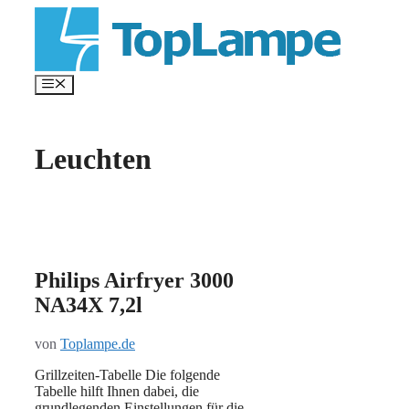
Zum
Inhalt
springen
Menü
Leuchten
Philips Airfryer 3000
NA34X 7,2l
von
Toplampe.de
Grillzeiten-Tabelle Die folgende
Tabelle hilft Ihnen dabei, die
grundlegenden Einstellungen für die