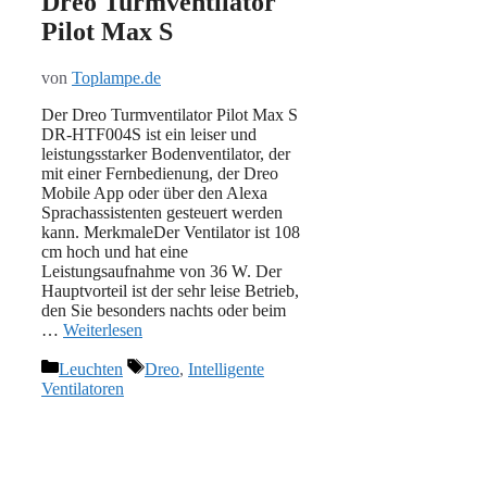
Dreo Turmventilator
Pilot Max S
von
Toplampe.de
Der Dreo Turmventilator Pilot Max S
DR-HTF004S ist ein leiser und
leistungsstarker Bodenventilator, der
mit einer Fernbedienung, der Dreo
Mobile App oder über den Alexa
Sprachassistenten gesteuert werden
kann. MerkmaleDer Ventilator ist 108
cm hoch und hat eine
Leistungsaufnahme von 36 W. Der
Hauptvorteil ist der sehr leise Betrieb,
den Sie besonders nachts oder beim
…
Weiterlesen
Kategorien
Schlagwörter
Leuchten
Dreo
,
Intelligente
Ventilatoren