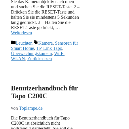
Sie das Kameraobjektiv nach oben
und suchen Sie die RESET-Taste. 2 –
Drücken Sie die RESET-Taste und
halten Sie sie mindestens 5 Sekunden
lang gedrückt. 3 – Halten Sie die
RESET-Taste gedrückt, …
Weiterlesen
Kategorien
Schlagwörter
Leuchten
Kamera
,
Sensoren für
Smart Home
,
TP-Link Tapo
,
Überwachungskamera
,
Wi-Fi
,
WLAN
,
Zurücksetzen
Benutzerhandbuch für
Tapo C200C
von
Toplampe.de
Die Benutzerhandbuch für Tapo
C200C ist absichtlich nicht
vollständig dargestellt. Sie soll die