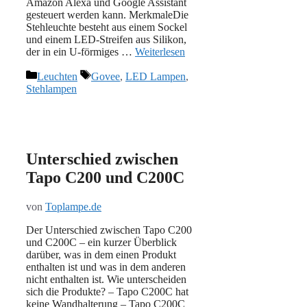
Amazon Alexa und Google Assistant
gesteuert werden kann. MerkmaleDie
Stehleuchte besteht aus einem Sockel
und einem LED-Streifen aus Silikon,
der in ein U-förmiges …
Weiterlesen
Kategorien
Schlagwörter
Leuchten
Govee
,
LED Lampen
,
Stehlampen
Unterschied zwischen
Tapo C200 und C200C
von
Toplampe.de
Der Unterschied zwischen Tapo C200
und C200C – ein kurzer Überblick
darüber, was in dem einen Produkt
enthalten ist und was in dem anderen
nicht enthalten ist. Wie unterscheiden
sich die Produkte? – Tapo C200C hat
keine Wandhalterung – Tapo C200C