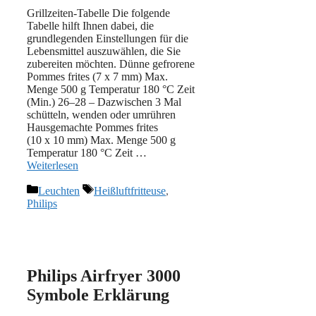
Grillzeiten-Tabelle Die folgende
Tabelle hilft Ihnen dabei, die
grundlegenden Einstellungen für die
Lebensmittel auszuwählen, die Sie
zubereiten möchten. Dünne gefrorene
Pommes frites (7 x 7 mm) Max.
Menge 500 g Temperatur 180 °C Zeit
(Min.) 26–28 – Dazwischen 3 Mal
schütteln, wenden oder umrühren
Hausgemachte Pommes frites
(10 x 10 mm) Max. Menge 500 g
Temperatur 180 °C Zeit …
Weiterlesen
Kategorien
Schlagwörter
Leuchten
Heißluftfritteuse
,
Philips
Philips Airfryer 3000
Symbole Erklärung