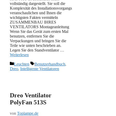
vollständig dargestellt. Sie soll die
Komplexität des Installationsvorgangs
veranschaulichen und Ihnen die
wichtigsten Fakten vermitteln
ZUSAMMENBAU IHRES
VENTILATORS Montageanleitung
Wenn Sie das Gerät zum ersten Mal
benutzen, entfernen Sie die
Verpackungen und bringen Sie die
Teile wie unten beschrieben an.
Legen Sie den Standventilator …
Weiterlesen
Kategorien
Schlagwörter
Leuchten
Benutzerhandbuch
,
Dreo
,
Intelligente Ventilatoren
Dreo Ventilator
PolyFan 513S
von
Toplampe.de