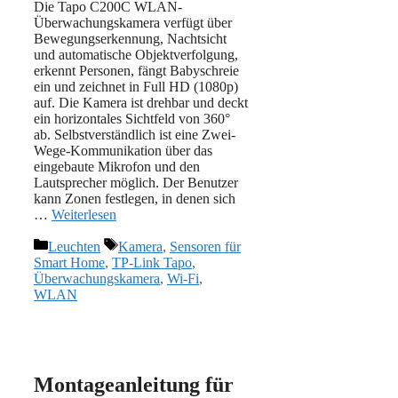
Die Tapo C200C WLAN-
Überwachungskamera verfügt über
Bewegungserkennung, Nachtsicht
und automatische Objektverfolgung,
erkennt Personen, fängt Babyschreie
ein und zeichnet in Full HD (1080p)
auf. Die Kamera ist drehbar und deckt
ein horizontales Sichtfeld von 360°
ab. Selbstverständlich ist eine Zwei-
Wege-Kommunikation über das
eingebaute Mikrofon und den
Lautsprecher möglich. Der Benutzer
kann Zonen festlegen, in denen sich
…
Weiterlesen
Kategorien
Schlagwörter
Leuchten
Kamera
,
Sensoren für
Smart Home
,
TP-Link Tapo
,
Überwachungskamera
,
Wi-Fi
,
WLAN
Montageanleitung für