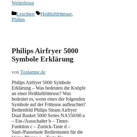
Weiterlesen
Kategorien
Schlagwörter
Leuchten
Heißluftfritteuse
,
Philips
Philips Airfryer 5000
Symbole Erklärung
von
Toplampe.de
Philips Airfryer 5000 Symbole
Erklärung – Was bedeuten die Knöpfe
an einer Heißluftfritteuse? Was
bedeutet es, wenn eines der folgenden
Symbole auf der Fritteuse aufleuchtet?
Bedienfeld Philips Steam Airfryer
Dual Basket 5000 Series NA550/00 a
– Ein-/Ausschalter b – Timer-
Funktion c – Zurück-Taste d –
Start-/Pausetaste Bedientasten für die