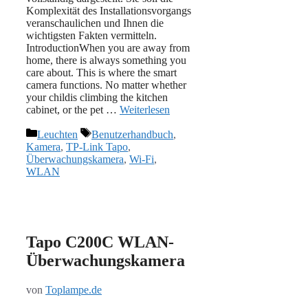
Komplexität des Installationsvorgangs
veranschaulichen und Ihnen die
wichtigsten Fakten vermitteln.
IntroductionWhen you are away from
home, there is always something you
care about. This is where the smart
camera functions. No matter whether
your childis climbing the kitchen
cabinet, or the pet …
Weiterlesen
Kategorien
Schlagwörter
Leuchten
Benutzerhandbuch
,
Kamera
,
TP-Link Tapo
,
Überwachungskamera
,
Wi-Fi
,
WLAN
Tapo C200C WLAN-
Überwachungskamera
von
Toplampe.de