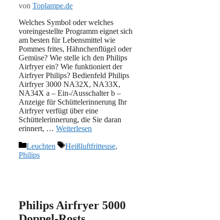
von
Toplampe.de
Welches Symbol oder welches
voreingestellte Programm eignet sich
am besten für Lebensmittel wie
Pommes frites, Hähnchenflügel oder
Gemüse? Wie stelle ich den Philips
Airfryer ein? Wie funktioniert der
Airfryer Philips? Bedienfeld Philips
Airfryer 3000 NA32X, NA33X,
NA34X a – Ein-/Ausschalter b –
Anzeige für Schüttelerinnerung Ihr
Airfryer verfügt über eine
Schüttelerinnerung, die Sie daran
erinnert, …
Weiterlesen
Kategorien
Schlagwörter
Leuchten
Heißluftfritteuse
,
Philips
Philips Airfryer 5000
Doppel-Rosts