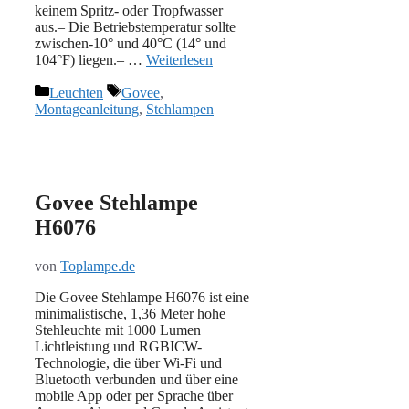
keinem Spritz- oder Tropfwasser
aus.– Die Betriebstemperatur sollte
zwischen-10° und 40°C (14° und
104°F) liegen.– …
Weiterlesen
Kategorien
Schlagwörter
Leuchten
Govee
,
Montageanleitung
,
Stehlampen
Govee Stehlampe
H6076
von
Toplampe.de
Die Govee Stehlampe H6076 ist eine
minimalistische, 1,36 Meter hohe
Stehleuchte mit 1000 Lumen
Lichtleistung und RGBICW-
Technologie, die über Wi-Fi und
Bluetooth verbunden und über eine
mobile App oder per Sprache über