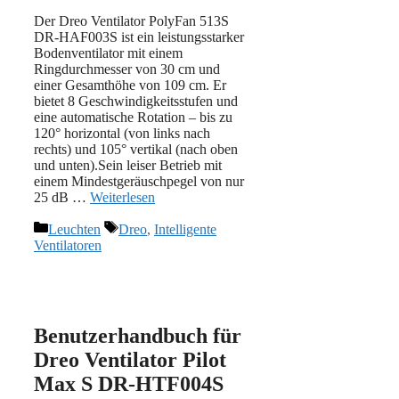
Der Dreo Ventilator PolyFan 513S
DR-HAF003S ist ein leistungsstarker
Bodenventilator mit einem
Ringdurchmesser von 30 cm und
einer Gesamthöhe von 109 cm. Er
bietet 8 Geschwindigkeitsstufen und
eine automatische Rotation – bis zu
120° horizontal (von links nach
rechts) und 105° vertikal (nach oben
und unten).Sein leiser Betrieb mit
einem Mindestgeräuschpegel von nur
25 dB …
Weiterlesen
Kategorien
Schlagwörter
Leuchten
Dreo
,
Intelligente
Ventilatoren
Benutzerhandbuch für
Dreo Ventilator Pilot
Max S DR-HTF004S