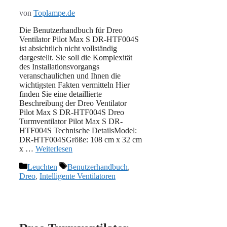
von
Toplampe.de
Die Benutzerhandbuch für Dreo
Ventilator Pilot Max S DR-HTF004S
ist absichtlich nicht vollständig
dargestellt. Sie soll die Komplexität
des Installationsvorgangs
veranschaulichen und Ihnen die
wichtigsten Fakten vermitteln Hier
finden Sie eine detaillierte
Beschreibung der Dreo Ventilator
Pilot Max S DR-HTF004S Dreo
Turmventilator Pilot Max S DR-
HTF004S Technische DetailsModel:
DR-HTF004SGröße: 108 cm x 32 cm
x …
Weiterlesen
Kategorien
Schlagwörter
Leuchten
Benutzerhandbuch
,
Dreo
,
Intelligente Ventilatoren