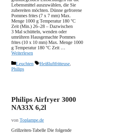
Lebensmittel auszuwählen, die Sie
zubereiten möchten. Dünne gefrorene
Pommes frites (7 x 7 mm) Max.
Menge 1000 g Temperatur 180 °C
Zeit (Min.) 26–28 – Dazwischen
3 Mal schütteln, wenden oder
umrühren Hausgemachte Pommes
frites (10 x 10 mm) Max. Menge 1000
g Temperatur 180 °C Zeit …
Weiterlesen
Kategorien
Schlagwörter
Leuchten
Heißluftfritteuse
,
Philips
Philips Airfryer 3000
NA33X 6,2l
von
Toplampe.de
Grillzeiten-Tabelle Die folgende