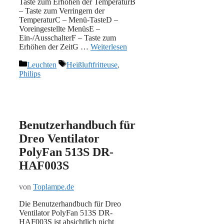
Taste zum Erhöhen der TemperaturB
– Taste zum Verringern der
TemperaturC – Menü-TasteD –
Voreingestellte MenüsE –
Ein-/AusschalterF – Taste zum
Erhöhen der ZeitG …
Weiterlesen
Kategorien
Schlagwörter
Leuchten
Heißluftfritteuse
,
Philips
Benutzerhandbuch für
Dreo Ventilator
PolyFan 513S DR-
HAF003S
von
Toplampe.de
Die Benutzerhandbuch für Dreo
Ventilator PolyFan 513S DR-
HAF003S ist absichtlich nicht