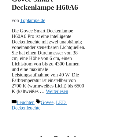
Deckenlampe H60A6
von
Toplampe.de
Die Govee Smart Deckenlampe
H60A6 Pro ist eine intelligente
Deckenleuchte mit zwei unabhängig
voneinander steuerbaren Lichtquellen.
Sie hat einen Durchmesser von 38
cm, eine Höhe von 6 cm, einen
Lichtstrom von bis zu 4300 Lumen
und eine maximale
Leistungsaufnahme von 49 W. Die
Farbtemperatur ist einstellbar von
2700 K (warmweißes Licht) bis 6500
K (kaltweißes …
Weiterlesen
Kategorien
Schlagwörter
Leuchten
Govee
,
LED-
Deckenleuchte