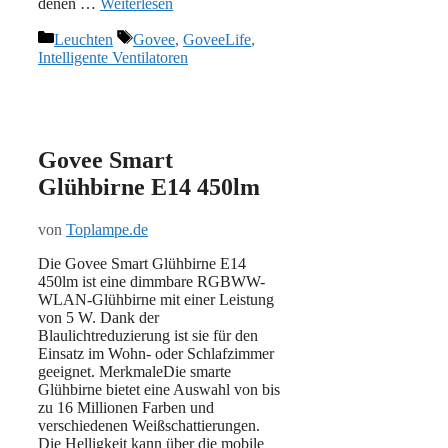
denen …
Weiterlesen
Kategorien
Schlagwörter
Leuchten
Govee
,
GoveeLife
,
Intelligente Ventilatoren
Govee Smart
Glühbirne E14 450lm
von
Toplampe.de
Die Govee Smart Glühbirne E14
450lm ist eine dimmbare RGBWW-
WLAN-Glühbirne mit einer Leistung
von 5 W. Dank der
Blaulichtreduzierung ist sie für den
Einsatz im Wohn- oder Schlafzimmer
geeignet. MerkmaleDie smarte
Glühbirne bietet eine Auswahl von bis
zu 16 Millionen Farben und
verschiedenen Weißschattierungen.
Die Helligkeit kann über die mobile