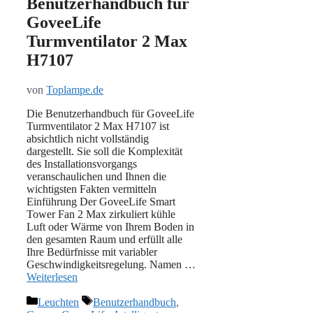
Benutzerhandbuch für
GoveeLife
Turmventilator 2 Max
H7107
von
Toplampe.de
Die Benutzerhandbuch für GoveeLife
Turmventilator 2 Max H7107 ist
absichtlich nicht vollständig
dargestellt. Sie soll die Komplexität
des Installationsvorgangs
veranschaulichen und Ihnen die
wichtigsten Fakten vermitteln
Einführung Der GoveeLife Smart
Tower Fan 2 Max zirkuliert kühle
Luft oder Wärme von Ihrem Boden in
den gesamten Raum und erfüllt alle
Ihre Bedürfnisse mit variabler
Geschwindigkeitsregelung. Namen …
Weiterlesen
Kategorien
Schlagwörter
Leuchten
Benutzerhandbuch
,