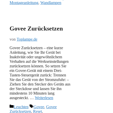
Montageanleitung
,
Wandlampen
Govee Zurücksetzen
von
Toplampe.de
Govee Zurücksetzen – eine kurze
Anleitung, wie Sie Ihr Gerät bei
Inaktivität oder ungewöhnlichem
Verhalten auf die Werkseinstellungen
zurücksetzen können. So setzen Sie
ein Govee-Gerät mit einem Drei-
Tasten-Steuergerät zurück: Trennen
Sie das Gerät von der Stromzufuhr: –
Ziehen Sie den Stecker des Geräts aus
der Steckdose und lassen Sie ihn
mindestens 10 Minuten lang
ausgesteckt. …
Weiterlesen
Kategorien
Schlagwörter
Leuchten
Govee
,
Govee
Zurücksetzen
,
Reset
,