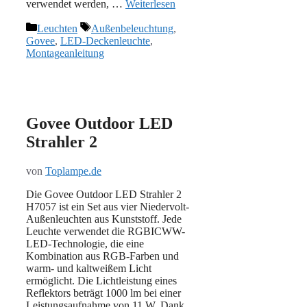
verwendet werden, …
Weiterlesen
Kategorien
Schlagwörter
Leuchten
Außenbeleuchtung
,
Govee
,
LED-Deckenleuchte
,
Montageanleitung
Govee Outdoor LED
Strahler 2
von
Toplampe.de
Die Govee Outdoor LED Strahler 2
H7057 ist ein Set aus vier Niedervolt-
Außenleuchten aus Kunststoff. Jede
Leuchte verwendet die RGBICWW-
LED-Technologie, die eine
Kombination aus RGB-Farben und
warm- und kaltweißem Licht
ermöglicht. Die Lichtleistung eines
Reflektors beträgt 1000 lm bei einer
Leistungsaufnahme von 11 W. Dank