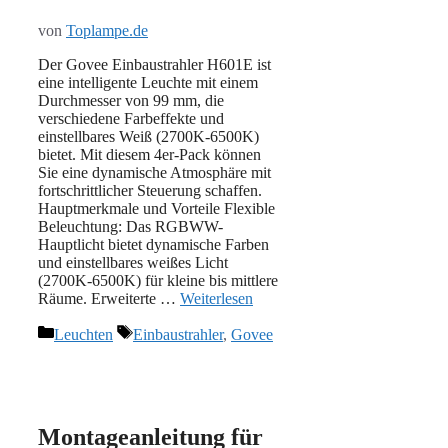
von
Toplampe.de
Der Govee Einbaustrahler H601E ist
eine intelligente Leuchte mit einem
Durchmesser von 99 mm, die
verschiedene Farbeffekte und
einstellbares Weiß (2700K-6500K)
bietet. Mit diesem 4er-Pack können
Sie eine dynamische Atmosphäre mit
fortschrittlicher Steuerung schaffen.
Hauptmerkmale und Vorteile Flexible
Beleuchtung: Das RGBWW-
Hauptlicht bietet dynamische Farben
und einstellbares weißes Licht
(2700K-6500K) für kleine bis mittlere
Räume. Erweiterte …
Weiterlesen
Kategorien
Schlagwörter
Leuchten
Einbaustrahler
,
Govee
Montageanleitung für