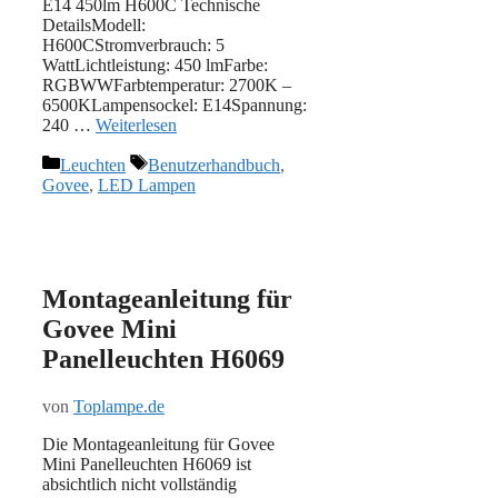
E14 450lm H600C Technische
DetailsModell:
H600CStromverbrauch: 5
WattLichtleistung: 450 lmFarbe:
RGBWWFarbtemperatur: ‎2700K –
6500KLampensockel: E14Spannung:
240 …
Weiterlesen
Kategorien
Schlagwörter
Leuchten
Benutzerhandbuch
,
Govee
,
LED Lampen
Montageanleitung für
Govee Mini
Panelleuchten H6069
von
Toplampe.de
Die Montageanleitung für Govee
Mini Panelleuchten H6069 ist
absichtlich nicht vollständig