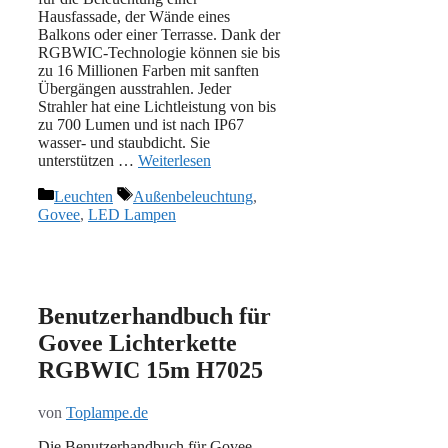
Hausfassade, der Wände eines
Balkons oder einer Terrasse. Dank der
RGBWIC-Technologie können sie bis
zu 16 Millionen Farben mit sanften
Übergängen ausstrahlen. Jeder
Strahler hat eine Lichtleistung von bis
zu 700 Lumen und ist nach IP67
wasser- und staubdicht. Sie
unterstützen …
Weiterlesen
Kategorien
Schlagwörter
Leuchten
Außenbeleuchtung
,
Govee
,
LED Lampen
Benutzerhandbuch für
Govee Lichterkette
RGBWIC 15m H7025
von
Toplampe.de
Die Benutzerhandbuch für Govee