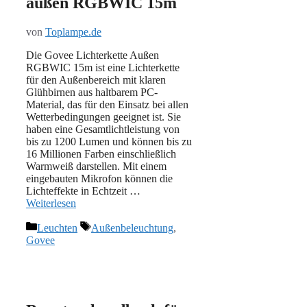
außen RGBWIC 15m
von
Toplampe.de
Die Govee Lichterkette Außen
RGBWIC 15m ist eine Lichterkette
für den Außenbereich mit klaren
Glühbirnen aus haltbarem PC-
Material, das für den Einsatz bei allen
Wetterbedingungen geeignet ist. Sie
haben eine Gesamtlichtleistung von
bis zu 1200 Lumen und können bis zu
16 Millionen Farben einschließlich
Warmweiß darstellen. Mit einem
eingebauten Mikrofon können die
Lichteffekte in Echtzeit …
Weiterlesen
Kategorien
Schlagwörter
Leuchten
Außenbeleuchtung
,
Govee