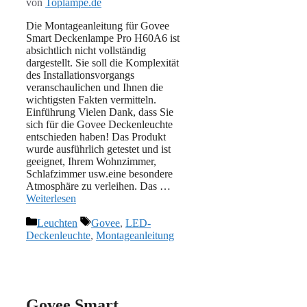
von
Toplampe.de
Die Montageanleitung für Govee
Smart Deckenlampe Pro H60A6 ist
absichtlich nicht vollständig
dargestellt. Sie soll die Komplexität
des Installationsvorgangs
veranschaulichen und Ihnen die
wichtigsten Fakten vermitteln.
Einführung Vielen Dank, dass Sie
sich für die Govee Deckenleuchte
entschieden haben! Das Produkt
wurde ausführlich getestet und ist
geeignet, Ihrem Wohnzimmer,
Schlafzimmer usw.eine besondere
Atmosphäre zu verleihen. Das …
Weiterlesen
Kategorien
Schlagwörter
Leuchten
Govee
,
LED-
Deckenleuchte
,
Montageanleitung
Govee Smart