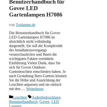
Benutzerhandbuch für
Govee LED
Gartenlampen H7086
von
Toplampe.de
Die Benutzerhandbuch für Govee
LED Gartenlampen H7086 ist
absichtlich nicht vollständig
dargestellt. Sie soll die Komplexität
des Installationsvorgangs
veranschaulichen und Ihnen die
wichtigsten Fakten vermitteln
Einführung Vielen Dank, dass Sie
sich für Govee Outdoor-
Gartenleuchten entschieden haben. Je
nach Gestaltung Ihres Gartens können
Sie die Höhe und Ausrichtung der
Leuchten anpassen und sie einfach
mit den …
Weiterlesen
Kategorien
Schlagwörter
Leuchten
Außenbeleuchtung
,
Benutzerhandbuch
,
Govee
,
LED
Lampen