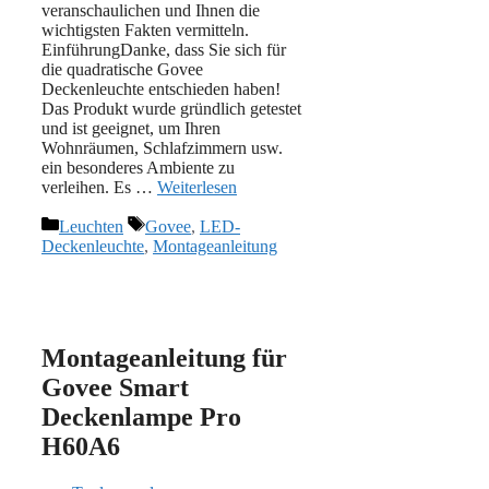
veranschaulichen und Ihnen die
wichtigsten Fakten vermitteln.
EinführungDanke, dass Sie sich für
die quadratische Govee
Deckenleuchte entschieden haben!
Das Produkt wurde gründlich getestet
und ist geeignet, um Ihren
Wohnräumen, Schlafzimmern usw.
ein besonderes Ambiente zu
verleihen. Es …
Weiterlesen
Kategorien
Schlagwörter
Leuchten
Govee
,
LED-
Deckenleuchte
,
Montageanleitung
Montageanleitung für
Govee Smart
Deckenlampe Pro
H60A6