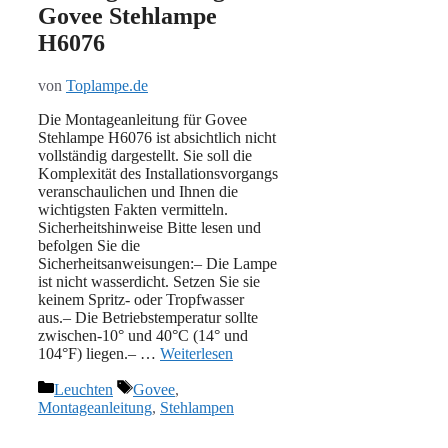
Govee Stehlampe
H6076
von
Toplampe.de
Die Montageanleitung für Govee
Stehlampe H6076 ist absichtlich nicht
vollständig dargestellt. Sie soll die
Komplexität des Installationsvorgangs
veranschaulichen und Ihnen die
wichtigsten Fakten vermitteln.
Sicherheitshinweise Bitte lesen und
befolgen Sie die
Sicherheitsanweisungen:– Die Lampe
ist nicht wasserdicht. Setzen Sie sie
keinem Spritz- oder Tropfwasser
aus.– Die Betriebstemperatur sollte
zwischen-10° und 40°C (14° und
104°F) liegen.– …
Weiterlesen
Kategorien
Schlagwörter
Leuchten
Govee
,
Montageanleitung
,
Stehlampen