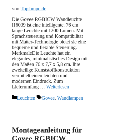
von
Toplampe.de
Die Govee RGBICW Wandleuchte
H6039 ist eine intelligente, 76 cm
lange Leuchte mit 1200 Lumen. Mit
Sprachsteuerung und Kompatibilität
mit Matter-Technologie bietet sie eine
bequeme und flexible Steuerung.
MerkmaleDie Leuchte hat ein
elegantes, minimalistisches Design mit
den Maßen 76 x 7,7 x 5,8 cm. Ihre
zweiteilige Kunststoffkonstruktion
vermittelt einen leichten und
modernen Eindruck. Zum
Lieferumfang …
Weiterlesen
Kategorien
Schlagwörter
Leuchten
Govee
,
Wandlampen
Montageanleitung für
Govee RGBICW