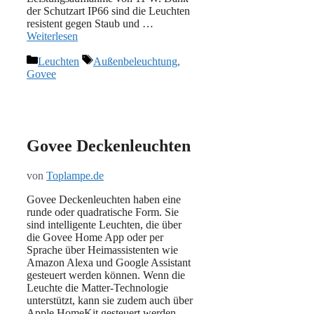
der Schutzart IP66 sind die Leuchten
resistent gegen Staub und …
Weiterlesen
Kategorien
Schlagwörter
Leuchten
Außenbeleuchtung
,
Govee
Govee Deckenleuchten
von
Toplampe.de
Govee Deckenleuchten haben eine
runde oder quadratische Form. Sie
sind intelligente Leuchten, die über
die Govee Home App oder per
Sprache über Heimassistenten wie
Amazon Alexa und Google Assistant
gesteuert werden können. Wenn die
Leuchte die Matter-Technologie
unterstützt, kann sie zudem auch über
Apple HomeKit gesteuert werden.