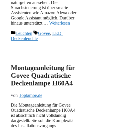
naturgetreu aussehen. Die
Sprachsteuerung ist über smarte
Assistenten wie Amazon Alexa oder
Google Assistant möglich. Darüber
hinaus unterstützt …
Weiterlesen
Kategorien
Schlagwörter
Leuchten
Govee
,
LED-
Deckenleuchte
Montageanleitung für
Govee Quadratische
Deckenlampe H60A4
von
Toplampe.de
Die Montageanleitung für Govee
Quadratische Deckenlampe H60A4
ist absichtlich nicht vollständig
dargestellt. Sie soll die Komplexität
des Installationsvorgangs