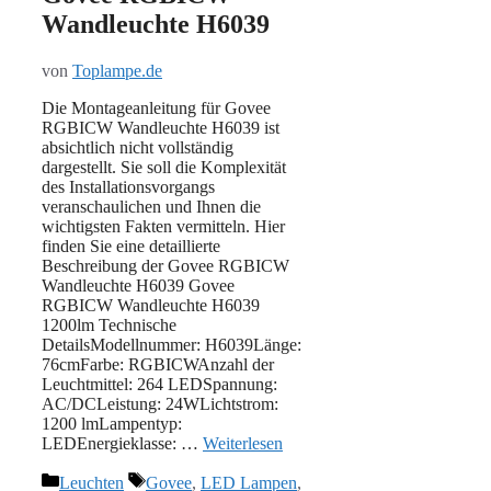
Wandleuchte H6039
von
Toplampe.de
Die Montageanleitung für Govee
RGBICW Wandleuchte H6039 ist
absichtlich nicht vollständig
dargestellt. Sie soll die Komplexität
des Installationsvorgangs
veranschaulichen und Ihnen die
wichtigsten Fakten vermitteln. Hier
finden Sie eine detaillierte
Beschreibung der Govee RGBICW
Wandleuchte H6039 Govee
RGBICW Wandleuchte H6039
1200lm Technische
DetailsModellnummer: H6039Länge:
76cmFarbe: RGBICWAnzahl der
Leuchtmittel: 264 LEDSpannung:
AC/DCLeistung: 24WLichtstrom:
1200 lmLampentyp:
LEDEnergieklasse: …
Weiterlesen
Kategorien
Schlagwörter
Leuchten
Govee
,
LED Lampen
,