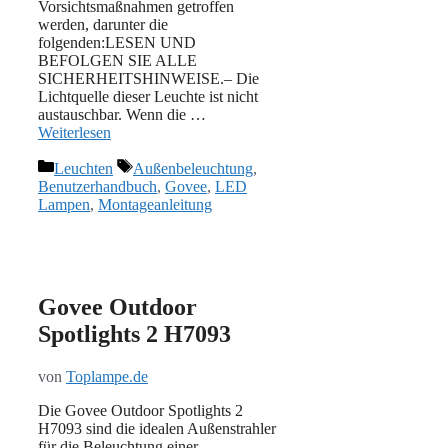
Vorsichtsmaßnahmen getroffen
werden, darunter die
folgenden:LESEN UND
BEFOLGEN SIE ALLE
SICHERHEITSHINWEISE.– Die
Lichtquelle dieser Leuchte ist nicht
austauschbar. Wenn die …
Weiterlesen
Kategorien
Schlagwörter
Leuchten
Außenbeleuchtung
,
Benutzerhandbuch
,
Govee
,
LED
Lampen
,
Montageanleitung
Govee Outdoor
Spotlights 2 H7093
von
Toplampe.de
Die Govee Outdoor Spotlights 2
H7093 sind die idealen Außenstrahler
für die Beleuchtung einer