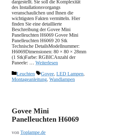
dargestellt. Sie soll die Komplexität
des Installationsvorgangs
veranschaulichen und Ihnen die
wichtigsten Fakten vermitteln. Hier
finden Sie eine detaillierte
Beschreibung der Govee Mini
Panelleuchten H6069 Govee Mini
Panelleuchten H6069 20 Stk
Technische DetailsModellnummer:
H6069Dimensionen: 80 × 80 × 28mm
(1 Stk)Farbe: RGBICAnzahl der
Paneele: …
Weiterlesen
Kategorien
Schlagwörter
Leuchten
Govee
,
LED Lampen
,
Montageanleitung
,
Wandlampen
Govee Mini
Panelleuchten H6069
von
Toplampe.de