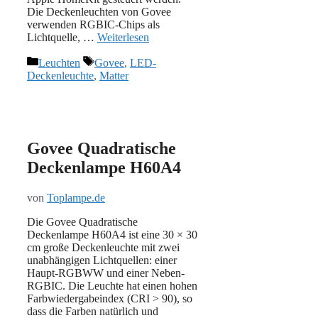
Die Deckenleuchten von Govee
verwenden RGBIC-Chips als
Lichtquelle, …
Weiterlesen
Kategorien
Schlagwörter
Leuchten
Govee
,
LED-
Deckenleuchte
,
Matter
Govee Quadratische
Deckenlampe H60A4
von
Toplampe.de
Die Govee Quadratische
Deckenlampe H60A4 ist eine 30 × 30
cm große Deckenleuchte mit zwei
unabhängigen Lichtquellen: einer
Haupt-RGBWW und einer Neben-
RGBIC. Die Leuchte hat einen hohen
Farbwiedergabeindex (CRI > 90), so
dass die Farben natürlich und