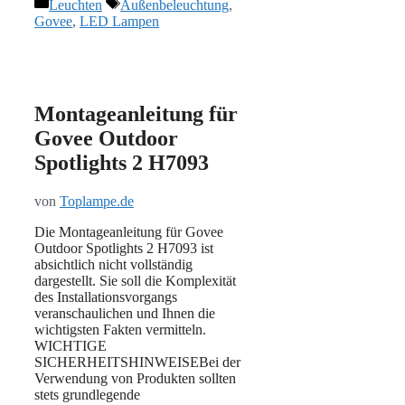
Kategorien
Schlagwörter
Leuchten
Außenbeleuchtung
,
Govee
,
LED Lampen
Montageanleitung für
Govee Outdoor
Spotlights 2 H7093
von
Toplampe.de
Die Montageanleitung für Govee
Outdoor Spotlights 2 H7093 ist
absichtlich nicht vollständig
dargestellt. Sie soll die Komplexität
des Installationsvorgangs
veranschaulichen und Ihnen die
wichtigsten Fakten vermitteln.
WICHTIGE
SICHERHEITSHINWEISEBei der
Verwendung von Produkten sollten
stets grundlegende