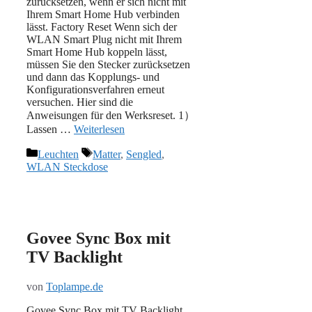
zurücksetzen, wenn er sich nicht mit
Ihrem Smart Home Hub verbinden
lässt. Factory Reset Wenn sich der
WLAN Smart Plug nicht mit Ihrem
Smart Home Hub koppeln lässt,
müssen Sie den Stecker zurücksetzen
und dann das Kopplungs- und
Konfigurationsverfahren erneut
versuchen. Hier sind die
Anweisungen für den Werksreset. 1）
Lassen …
Weiterlesen
Kategorien
Schlagwörter
Leuchten
Matter
,
Sengled
,
WLAN Steckdose
Govee Sync Box mit
TV Backlight
von
Toplampe.de
Govee Sync Box mit TV Backlight