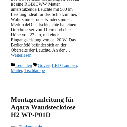
ist eine RGBICWW Matter
unterstützende Leuchte mit 500 lm
Leistung, ideal für das Schlafzimmer,
Wohnzimmer oder Kinderzimmer.
MerkmaleDie Tischleuchte hat einen
Durchmesser von 11 cm und eine
Höhe von 22 cm, mit einer
Eingangsleistung von ca. 20 W. Das
Bedienfeld befindet sich an der
Oberseite der Leuchte. An der …
Weiterlesen
Kategorien
Schlagwörter
Leuchten
Govee
,
LED Lampen
,
Matter
,
Tischlampe
Montageanleitung für
Aqara Wandsteckdose
H2 WP-P01D
von
Toplampe.de