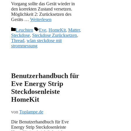
Vorgang sollte das Gerät wieder in
den korrekten Zustand versetzen.
Möglichkeit 2: Zurücksetzen des
Geräts …
Weiterlesen
Kategorien
Schlagwörter
Leuchten
Eve
,
HomeKit
,
Matter
,
Steckdose
,
Steckdose Zurücksetzen
,
Thread
,
wlan steckdose mit
strommessung
Benutzerhandbuch für
Eve Energy Strip
Steckdosenleiste
HomeKit
von
Toplampe.de
Die Benutzerhandbuch für Eve
Energy Strip Steckdosenleiste