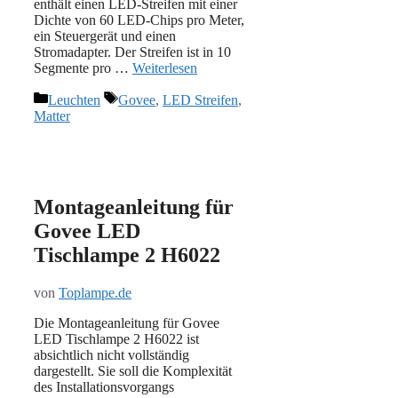
enthält einen LED-Streifen mit einer
Dichte von 60 LED-Chips pro Meter,
ein Steuergerät und einen
Stromadapter. Der Streifen ist in 10
Segmente pro …
Weiterlesen
Kategorien
Schlagwörter
Leuchten
Govee
,
LED Streifen
,
Matter
Montageanleitung für
Govee LED
Tischlampe 2 H6022
von
Toplampe.de
Die Montageanleitung für Govee
LED Tischlampe 2 H6022 ist
absichtlich nicht vollständig
dargestellt. Sie soll die Komplexität
des Installationsvorgangs