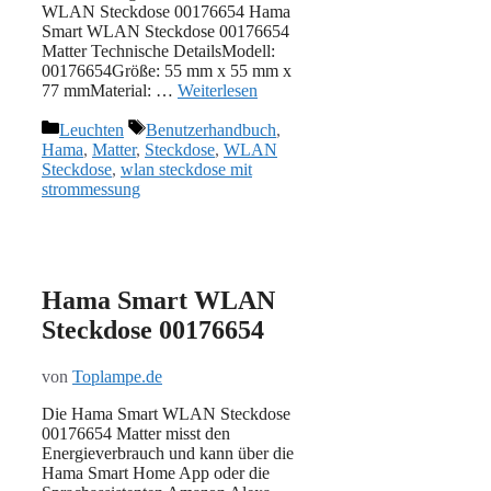
WLAN Steckdose 00176654 Hama
Smart WLAN Steckdose 00176654
Matter Technische DetailsModell:
00176654Größe: 55 mm x 55 mm x
77 mmMaterial: …
Weiterlesen
Kategorien
Schlagwörter
Leuchten
Benutzerhandbuch
,
Hama
,
Matter
,
Steckdose
,
WLAN
Steckdose
,
wlan steckdose mit
strommessung
Hama Smart WLAN
Steckdose 00176654
von
Toplampe.de
Die Hama Smart WLAN Steckdose
00176654 Matter misst den
Energieverbrauch und kann über die
Hama Smart Home App oder die