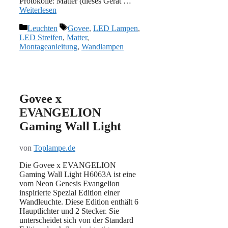
Protokolle: Matter (dieses Gerät …
Weiterlesen
Kategorien
Schlagwörter
Leuchten
Govee
,
LED Lampen
,
LED Streifen
,
Matter
,
Montageanleitung
,
Wandlampen
Govee x
EVANGELION
Gaming Wall Light
von
Toplampe.de
Die Govee x EVANGELION
Gaming Wall Light H6063A ist eine
vom Neon Genesis Evangelion
inspirierte Spezial Edition einer
Wandleuchte. Diese Edition enthält 6
Hauptlichter und 2 Stecker. Sie
unterscheidet sich von der Standard