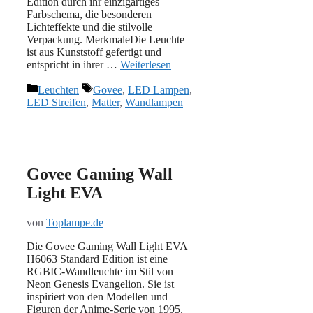
Edition durch ihr einzigartiges
Farbschema, die besonderen
Lichteffekte und die stilvolle
Verpackung. MerkmaleDie Leuchte
ist aus Kunststoff gefertigt und
entspricht in ihrer …
Weiterlesen
Kategorien
Schlagwörter
Leuchten
Govee
,
LED Lampen
,
LED Streifen
,
Matter
,
Wandlampen
Govee Gaming Wall
Light EVA
von
Toplampe.de
Die Govee Gaming Wall Light EVA
H6063 Standard Edition ist eine
RGBIC-Wandleuchte im Stil von
Neon Genesis Evangelion. Sie ist
inspiriert von den Modellen und
Figuren der Anime-Serie von 1995.