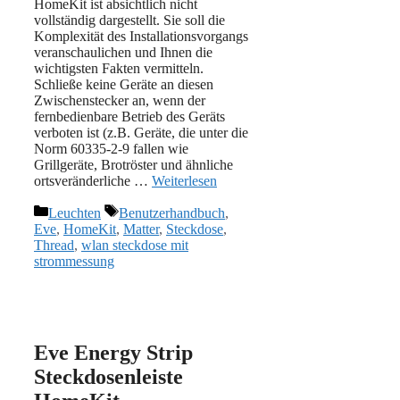
HomeKit ist absichtlich nicht
vollständig dargestellt. Sie soll die
Komplexität des Installationsvorgangs
veranschaulichen und Ihnen die
wichtigsten Fakten vermitteln.
Schließe keine Geräte an diesen
Zwischenstecker an, wenn der
fernbedienbare Betrieb des Geräts
verboten ist (z.B. Geräte, die unter die
Norm 60335-2-9 fallen wie
Grillgeräte, Brotröster und ähnliche
ortsveränderliche …
Weiterlesen
Kategorien
Schlagwörter
Leuchten
Benutzerhandbuch
,
Eve
,
HomeKit
,
Matter
,
Steckdose
,
Thread
,
wlan steckdose mit
strommessung
Eve Energy Strip
Steckdosenleiste