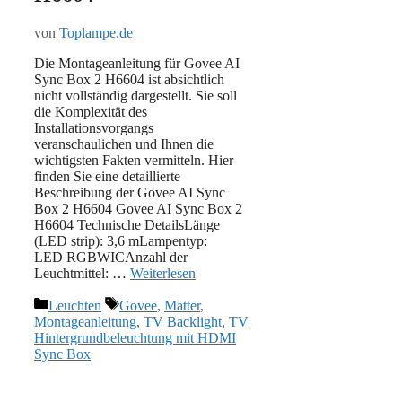
von
Toplampe.de
Die Montageanleitung für Govee AI
Sync Box 2 H6604 ist absichtlich
nicht vollständig dargestellt. Sie soll
die Komplexität des
Installationsvorgangs
veranschaulichen und Ihnen die
wichtigsten Fakten vermitteln. Hier
finden Sie eine detaillierte
Beschreibung der Govee AI Sync
Box 2 H6604 Govee AI Sync Box 2
H6604 Technische DetailsLänge
(LED strip): 3,6 mLampentyp:
LED RGBWICAnzahl der
Leuchtmittel: …
Weiterlesen
Kategorien
Schlagwörter
Leuchten
Govee
,
Matter
,
Montageanleitung
,
TV Backlight
,
TV
Hintergrundbeleuchtung mit HDMI
Sync Box