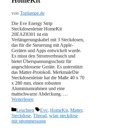
HomeKit
von
Toplampe.de
Die Eve Energy Strip
Steckdosenleiste HomeKit
20EAZ8301 ist ein
Verlängerungskabel mit 3 Steckdosen,
das für die Steuerung mit Apple-
Geräten und Apps entwickelt wurde.
Es misst den Stromverbrauch und
bietet Überspannungsschutz für
angeschlossene Geräte. Es unterstützt
das Matter-Protokoll. MerkmaleDie
Steckdosenleiste hat die Maße 40 x 70
x 280 mm, einen robusten
Aluminiumrahmen und eine
mattschwarze Abdeckung. …
Weiterlesen
Kategorien
Schlagwörter
Leuchten
Eve
,
HomeKit
,
Matter
,
Steckdose
,
Thread
,
wlan steckdose
mit strommessung