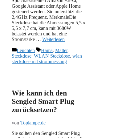
Sprachassistenten Amazon Alexa,
Google Assistant oder Apple Home
gesteuert werden. Sie unterstützt die
2,4GHz Frequenz. MerkmaleDie
Steckdose hat die Abmessungen 5,5 x
5,5 x 7,7 cm, kann mit 3680W
belastet werden und hat eine
Stromstärke …
Weiterlesen
Kategorien
Schlagwörter
Leuchten
Hama
,
Matter
,
Steckdose
,
WLAN Steckdose
,
wlan
steckdose mit strommessung
Wie kann ich den
Sengled Smart Plug
zurücksetzen?
von
Toplampe.de
Sie sollten den Sengled Smart Plug