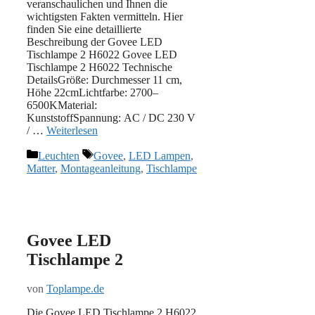
veranschaulichen und Ihnen die
wichtigsten Fakten vermitteln. Hier
finden Sie eine detaillierte
Beschreibung der Govee LED
Tischlampe 2 H6022 Govee LED
Tischlampe 2 H6022 Technische
DetailsGröße: Durchmesser 11 cm,
Höhe 22cmLichtfarbe: 2700–
6500KMaterial:
‎KunststoffSpannung: AC / DC 230 V
/ …
Weiterlesen
Kategorien
Schlagwörter
Leuchten
Govee
,
LED Lampen
,
Matter
,
Montageanleitung
,
Tischlampe
Govee LED
Tischlampe 2
von
Toplampe.de
Die Govee LED Tischlampe 2 H6022