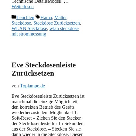
Technische DetailsModell: …
Weiterlesen
Kategorien
Schlagwörter
Leuchten
Hama
,
Matter
,
Steckdose
,
Steckdose Zurücksetzen
,
WLAN Steckdose
,
wlan steckdose
mit strommessung
Eve Steckdosenleiste
Zurücksetzen
von
Toplampe.de
Eve Steckdosenleiste Zurücksetzen ist
manchmal die einzige Möglichkeit,
den korrekten Betrieb des Geräts
wiederherzustellen. Möglichkeit 1:
Soft-Reset – Ziehen Sie den Stecker
der Steckdosenleiste für 15 Sekunden
aus der Steckdose. – Stecken Sie sie
dann wieder in die Steckdose. Dieser