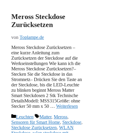
Meross Steckdose
Zurücksetzen
von
Toplampe.de
Meross Steckdose Zurücksetzen –
eine kurze Anleitung zum
Zurücksetzen der Steckdose auf die
Werkseinstellungen Wie kann ich die
Meross Steckdose Zurücksetzen?–
Stecken Sie die Steckdose in das
Stromnetz– Drücken Sie den Taste an
der Steckdose, bis die LED-Leuchte
zu blinken beginnt Meross Matter
Smart Steckdosen 2 Stk Technische
DetailsModell: MSS315Größe: ohne
Stecker 50 mm x 50 …
Weiterlesen
Kategorien
Schlagwörter
Leuchten
Matter
,
Meross
,
Sensoren für Smart Home
,
Steckdose
,
Steckdose Zurücksetzen
,
WLAN
Steckdose
,
wlan steckdose mit