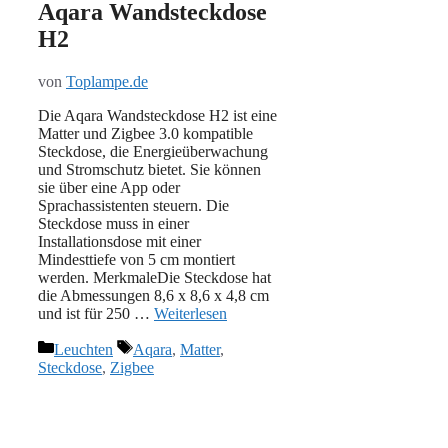
Aqara Wandsteckdose
H2
von
Toplampe.de
Die Aqara Wandsteckdose H2 ist eine
Matter und Zigbee 3.0 kompatible
Steckdose, die Energieüberwachung
und Stromschutz bietet. Sie können
sie über eine App oder
Sprachassistenten steuern. Die
Steckdose muss in einer
Installationsdose mit einer
Mindesttiefe von 5 cm montiert
werden. MerkmaleDie Steckdose hat
die Abmessungen 8,6 x 8,6 x 4,8 cm
und ist für 250 …
Weiterlesen
Kategorien
Schlagwörter
Leuchten
Aqara
,
Matter
,
Steckdose
,
Zigbee