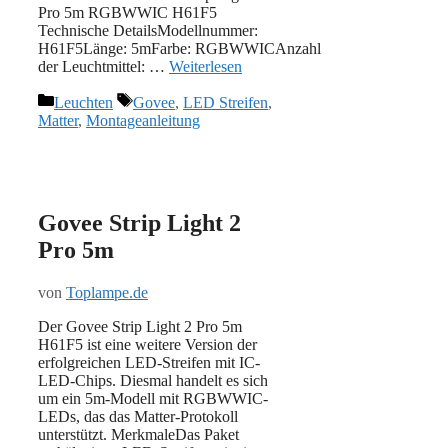
Pro 5m RGBWWIC H61F5
Technische DetailsModellnummer:
H61F5Länge: 5mFarbe: RGBWWICAnzahl
der Leuchtmittel: …
Weiterlesen
Kategorien
Schlagwörter
Leuchten
Govee
,
LED Streifen
,
Matter
,
Montageanleitung
Govee Strip Light 2
Pro 5m
von
Toplampe.de
Der Govee Strip Light 2 Pro 5m
H61F5 ist eine weitere Version der
erfolgreichen LED-Streifen mit IC-
LED-Chips. Diesmal handelt es sich
um ein 5m-Modell mit RGBWWIC-
LEDs, das das Matter-Protokoll
unterstützt. MerkmaleDas Paket