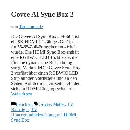
Govee AI Sync Box 2
von
Toplampe.de
Die Govee AI Sync Box 2 H6604 ist
ein 8K HDMI 2.1-fähiges Gerät, das
für 55-65-Zoll-Fernseher entwickelt
wurde. Die HDMI-Sync-Box enthält
eine RGBWIC-LED-Lichtleiste, die
für eine dynamische Beleuchtung
sorgt. MerkmaleDie Govee Sync Box
2 verfügt über einen RGBWIC LED
Strip auf der Vorderseite und an den
Seiten. Auf der rechten Seite befinden
sich ein HDMI-Eingangsschalter …
Weiterlesen
Kategorien
Schlagwörter
Leuchten
Govee
,
Matter
,
TV
Backlight
,
TV
Hintergrundbeleuchtung mit HDMI
Sync Box