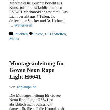
MerkmaleDie Leuchte besteht aus
Kunststoff und ist farblich auf den
EVA-01 Mechanoid abgestimmt. Das
Licht besteht aus 4 Teilen, 1x
dreieckiger Stecker und 3x Lichtteil,
…
Weiterlesen
Kategorien
Schlagwörter
Leuchten
Govee
,
LED Streifen
,
Matter
Montageanleitung für
Govee Neon Rope
Light H6641
von
Toplampe.de
Die Montageanleitung für Govee
Neon Rope Light H6641 ist
absichtlich nicht vollständig
dargestellt. Sie soll die Komplexität