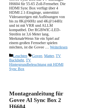
H6604 für 55-65 Zoll-Fernseher. Die
HDMI Sync Box verfügt über 4
HDMI 2.1-Eingänge, unterstützt
Videoanzeigen mit Auflösungen von
bis zu 8K@60Hz und 4K@144Hz
und ist mit VRR und ALLM
kompatibel. Der RGBWIC-LED-
Streifen ist 3,6 Meter lang.
MerkmaleWenn Sie ein Spiel auf
einem großen Fernseher spielen
möchten, ist die Govee …
Weiterlesen
Kategorien
Schlagwörter
Leuchten
Govee
,
Matter
,
TV
Backlight
,
TV
Hintergrundbeleuchtung mit HDMI
Sync Box
Montageanleitung für
Govee AI Sync Box 2
H6604