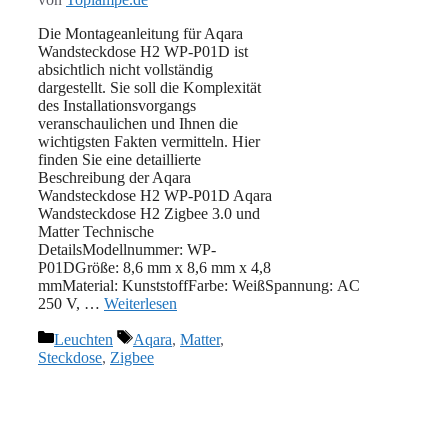
Die Montageanleitung für Aqara
Wandsteckdose H2 WP-P01D ist
absichtlich nicht vollständig
dargestellt. Sie soll die Komplexität
des Installationsvorgangs
veranschaulichen und Ihnen die
wichtigsten Fakten vermitteln. Hier
finden Sie eine detaillierte
Beschreibung der Aqara
Wandsteckdose H2 WP-P01D Aqara
Wandsteckdose H2 Zigbee 3.0 und
Matter Technische
DetailsModellnummer: WP-
P01DGröße: 8,6 mm x 8,6 mm x 4,8
mmMaterial: ‎‎KunststoffFarbe: WeißSpannung: AC
250 V, …
Weiterlesen
Kategorien
Schlagwörter
Leuchten
Aqara
,
Matter
,
Steckdose
,
Zigbee