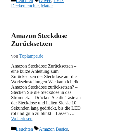
Leuchten
Govee
,
LED-
Deckenleuchte
,
Matter
Amazon Steckdose
Zurücksetzen
von
Toplampe.de
Amazon Steckdose Zurücksetzen –
eine kurze Anleitung zum
Zurücksetzen der Steckdose auf die
Werkseinstellungen Wie kann ich die
Amazon Steckdose zurücksetzen? –
Stecken Sie die Steckdose in das
Stromnetz – Drücken Sie die Taste an
der Steckdose und halten Sie sie 10
Sekunden lang gedrückt, bis die LED
rot und grün zu blinkt – Lassen …
Weiterlesen
Kategorien
Schlagwörter
Leuchten
Amazon Basics
,