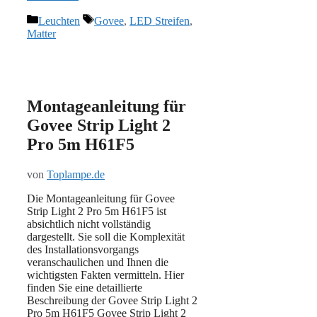
Kategorien
Schlagwörter
Leuchten
Govee
,
LED Streifen
,
Matter
Montageanleitung für
Govee Strip Light 2
Pro 5m H61F5
von
Toplampe.de
Die Montageanleitung für Govee
Strip Light 2 Pro 5m H61F5 ist
absichtlich nicht vollständig
dargestellt. Sie soll die Komplexität
des Installationsvorgangs
veranschaulichen und Ihnen die
wichtigsten Fakten vermitteln. Hier
finden Sie eine detaillierte
Beschreibung der Govee Strip Light 2
Pro 5m H61F5 Govee Strip Light 2