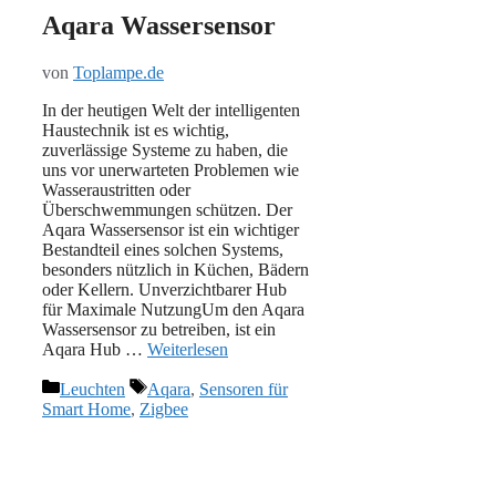
Aqara Wassersensor
von
Toplampe.de
In der heutigen Welt der intelligenten
Haustechnik ist es wichtig,
zuverlässige Systeme zu haben, die
uns vor unerwarteten Problemen wie
Wasseraustritten oder
Überschwemmungen schützen. Der
Aqara Wassersensor ist ein wichtiger
Bestandteil eines solchen Systems,
besonders nützlich in Küchen, Bädern
oder Kellern. Unverzichtbarer Hub
für Maximale NutzungUm den Aqara
Wassersensor zu betreiben, ist ein
Aqara Hub …
Weiterlesen
Kategorien
Schlagwörter
Leuchten
Aqara
,
Sensoren für
Smart Home
,
Zigbee