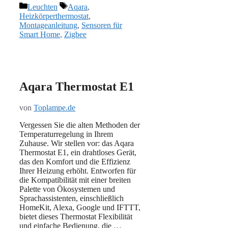
Kategorien
Schlagwörter
Leuchten
Aqara
,
Heizkörperthermostat
,
Montageanleitung
,
Sensoren für
Smart Home
,
Zigbee
Aqara Thermostat E1
von
Toplampe.de
Vergessen Sie die alten Methoden der
Temperaturregelung in Ihrem
Zuhause. Wir stellen vor: das Aqara
Thermostat E1, ein drahtloses Gerät,
das den Komfort und die Effizienz
Ihrer Heizung erhöht. Entworfen für
die Kompatibilität mit einer breiten
Palette von Ökosystemen und
Sprachassistenten, einschließlich
HomeKit, Alexa, Google und IFTTT,
bietet dieses Thermostat Flexibilität
und einfache Bedienung, die …