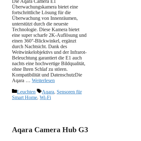
Die Aqara Camera E1
Überwachungskamera bietet eine
fortschrittliche Lösung für die
Überwachung von Innenräumen,
unterstützt durch die neueste
Technologie. Diese Kamera bietet
eine super scharfe 2K-Auflösung und
einen 360°-Blickwinkel, ergänzt
durch Nachtsicht. Dank des
Weitwinkelobjektivs und der Infrarot-
Beleuchtung garantiert die E1 auch
nachts eine hochwertige Bildqualität,
ohne Ihren Schlaf zu stören.
Kompatibilität und DatenschutzDie
Aqara …
Weiterlesen
Kategorien
Schlagwörter
Leuchten
Aqara
,
Sensoren für
Smart Home
,
Wi-Fi
Aqara Camera Hub G3