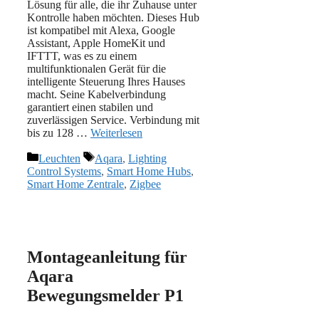
Lösung für alle, die ihr Zuhause unter
Kontrolle haben möchten. Dieses Hub
ist kompatibel mit Alexa, Google
Assistant, Apple HomeKit und
IFTTT, was es zu einem
multifunktionalen Gerät für die
intelligente Steuerung Ihres Hauses
macht. Seine Kabelverbindung
garantiert einen stabilen und
zuverlässigen Service. Verbindung mit
bis zu 128 …
Weiterlesen
Kategorien
Schlagwörter
Leuchten
Aqara
,
Lighting
Control Systems
,
Smart Home Hubs
,
Smart Home Zentrale
,
Zigbee
Montageanleitung für
Aqara
Bewegungsmelder P1