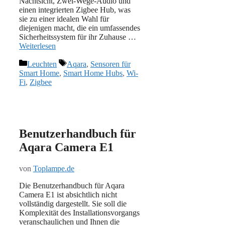
Nachtsicht, Zwei-Wege-Audio und
einen integrierten Zigbee Hub, was
sie zu einer idealen Wahl für
diejenigen macht, die ein umfassendes
Sicherheitssystem für ihr Zuhause …
Weiterlesen
Kategorien
Schlagwörter
Leuchten
Aqara
,
Sensoren für
Smart Home
,
Smart Home Hubs
,
Wi-
Fi
,
Zigbee
Benutzerhandbuch für
Aqara Camera E1
von
Toplampe.de
Die Benutzerhandbuch für Aqara
Camera E1 ist absichtlich nicht
vollständig dargestellt. Sie soll die
Komplexität des Installationsvorgangs
veranschaulichen und Ihnen die