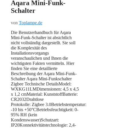
Aqara Mini-Funk-
Schalter
von
Toplampe.de
Die Benutzerhandbuch für Aqara
Mini-Funk-Schalter ist absichtlich
nicht vollständig dargestellt. Sie soll
die Komplexität des
Installationsvorgangs
veranschaulichen und Ihnen die
wichtigsten Fakten vermitteln. Hier
finden Sie eine detaillierte
Beschreibung der Aqara Mini-Funk-
Schalter Aqara Mini-Funkschalter
Zigbee Technische DetailsModel:
WXKG11LMDimensionen: 4,5 x 4,5
x 1,2 cmMaterial: KunststoffBatterie:
‎CR2032Drahtlose
Protokolle: Zigbee 3.0Betriebstemperatur:
-10 bis +50°CBetriebsfeuchtigkeit: 0-
95% RH (kein
Kondenswasser)Schutzart:
IP20Konnektivitätstechnologie: 2,4-