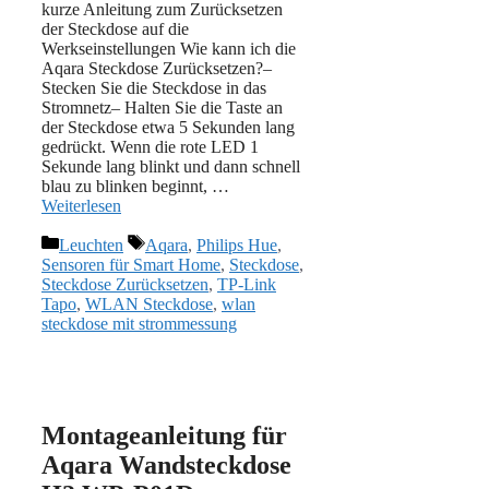
kurze Anleitung zum Zurücksetzen
der Steckdose auf die
Werkseinstellungen Wie kann ich die
Aqara Steckdose Zurücksetzen?–
Stecken Sie die Steckdose in das
Stromnetz– Halten Sie die Taste an
der Steckdose etwa 5 Sekunden lang
gedrückt. Wenn die rote LED 1
Sekunde lang blinkt und dann schnell
blau zu blinken beginnt, …
Weiterlesen
Kategorien
Schlagwörter
Leuchten
Aqara
,
Philips Hue
,
Sensoren für Smart Home
,
Steckdose
,
Steckdose Zurücksetzen
,
TP-Link
Tapo
,
WLAN Steckdose
,
wlan
steckdose mit strommessung
Montageanleitung für
Aqara Wandsteckdose