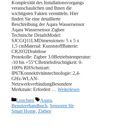
Komplexität des Installationsvorgangs
veranschaulichen und Ihnen die
wichtigsten Fakten vermitteln. Hier
finden Sie eine detaillierte
Beschreibung der Aqara Wassersensor
Aqara Wassersensor Zigbee
Technische DetailsModel:
SJCGQ11LMDimensionen: 5 x 5 x
1,5 cmMaterial: KunststoffBatterie:
‎CR2032Drahtlose
Protokolle: Zigbee 3.0Betriebstemperatur:
-10 bis +55°CBetriebsfeuchtigkeit: 0-
100% RHSchutzart:
IP67Konnektivitätstechnologie: 2,4-
GHz-WLAN-
NetzwerkverbindungBesondere
Merkmale: ‎Erfordert …
Weiterlesen
Kategorien
Schlagwörter
Leuchten
Aqara
,
Benutzerhandbuch
,
Sensoren für
Smart Home
,
Zigbee