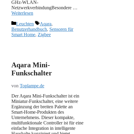
GHz-WLAN-
NetzwerkverbindungBesondere …
Weiterlesen
Kategorien
Schlagwörter
Leuchten
Aqara
,
Benutzerhandbuch
,
Sensoren für
Smart Home
,
Zigbee
Aqara Mini-
Funkschalter
von
Toplampe.de
Der Aqara Mini-Funkschalter ist ein
Miniatur-Funkschalter, eine weitere
Ergänzung der breiten Palette an
Smart-Home-Produkten des
Unternehmens. Dieser kompakte,
multifunktionale Controller ist für eine
einfache Integration in intelligente
Haushalte konzipiert und bietet