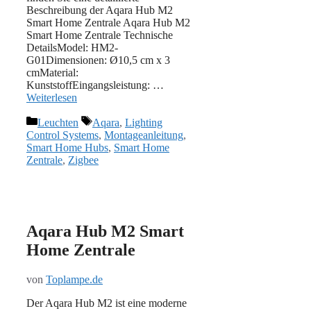
Beschreibung der Aqara Hub M2
Smart Home Zentrale Aqara Hub M2
Smart Home Zentrale Technische
DetailsModel: HM2-
G01Dimensionen: Ø10,5 cm x 3
cmMaterial:
KunststoffEingangsleistung: …
Weiterlesen
Kategorien
Schlagwörter
Leuchten
Aqara
,
Lighting
Control Systems
,
Montageanleitung
,
Smart Home Hubs
,
Smart Home
Zentrale
,
Zigbee
Aqara Hub M2 Smart
Home Zentrale
von
Toplampe.de
Der Aqara Hub M2 ist eine moderne