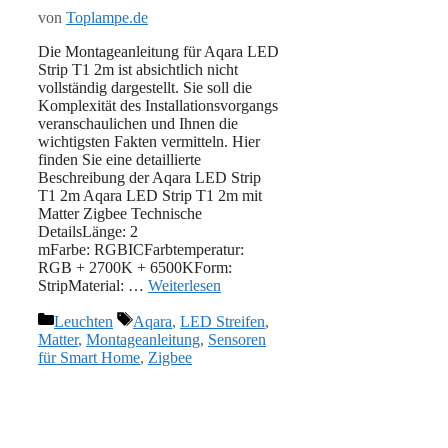
von
Toplampe.de
Die Montageanleitung für Aqara LED
Strip T1 2m ist absichtlich nicht
vollständig dargestellt. Sie soll die
Komplexität des Installationsvorgangs
veranschaulichen und Ihnen die
wichtigsten Fakten vermitteln. Hier
finden Sie eine detaillierte
Beschreibung der Aqara LED Strip
T1 2m Aqara LED Strip T1 2m mit
Matter Zigbee Technische
DetailsLänge: 2
mFarbe: RGBICFarbtemperatur:
RGB + 2700K + 6500KForm:
StripMaterial: …
Weiterlesen
Kategorien
Schlagwörter
Leuchten
Aqara
,
LED Streifen
,
Matter
,
Montageanleitung
,
Sensoren
für Smart Home
,
Zigbee