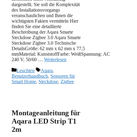
dargestellt. Sie soll die Komplexität
des Installationsvorgangs
veranschaulichen und Ihnen die
wichtigsten Fakten vermitteln Hier
finden Sie eine detaillierte
Beschreibung der Aqara Smarte
Steckdose Zigbee 3.0 Aqara Smarte
Steckdose Zigbee 3.0 Technische
DetailsGröße: 62 mm x 62 mm x 77,5
mmMaterial: ‎‎KunststoffFarbe: WeißSpannung: AC
240 V, 50/60 …
Weiterlesen
Kategorien
Schlagwörter
Leuchten
Aqara
,
Benutzerhandbuch
,
Sensoren für
Smart Home
,
Steckdose
,
Zigbee
Montageanleitung für
Aqara LED Strip T1
2m