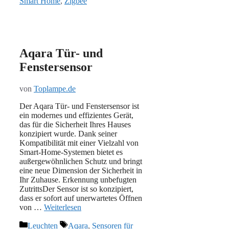
Smart Home
,
Zigbee
Aqara Tür- und
Fenstersensor
von
Toplampe.de
Der Aqara Tür- und Fenstersensor ist
ein modernes und effizientes Gerät,
das für die Sicherheit Ihres Hauses
konzipiert wurde. Dank seiner
Kompatibilität mit einer Vielzahl von
Smart-Home-Systemen bietet es
außergewöhnlichen Schutz und bringt
eine neue Dimension der Sicherheit in
Ihr Zuhause. Erkennung unbefugten
ZutrittsDer Sensor ist so konzipiert,
dass er sofort auf unerwartetes Öffnen
von …
Weiterlesen
Kategorien
Schlagwörter
Leuchten
Aqara
,
Sensoren für