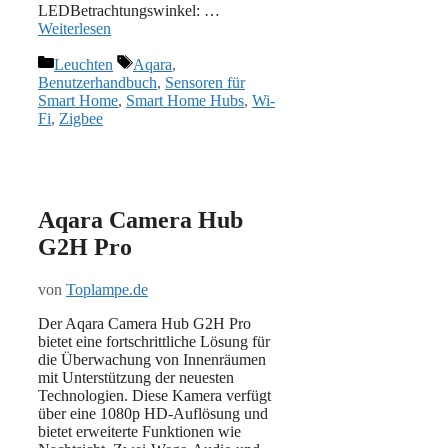
LEDBetrachtungswinkel: …
Weiterlesen
Kategorien
Schlagwörter
Leuchten
Aqara
,
Benutzerhandbuch
,
Sensoren für
Smart Home
,
Smart Home Hubs
,
Wi-
Fi
,
Zigbee
Aqara Camera Hub
G2H Pro
von
Toplampe.de
Der Aqara Camera Hub G2H Pro
bietet eine fortschrittliche Lösung für
die Überwachung von Innenräumen
mit Unterstützung der neuesten
Technologien. Diese Kamera verfügt
über eine 1080p HD-Auflösung und
bietet erweiterte Funktionen wie