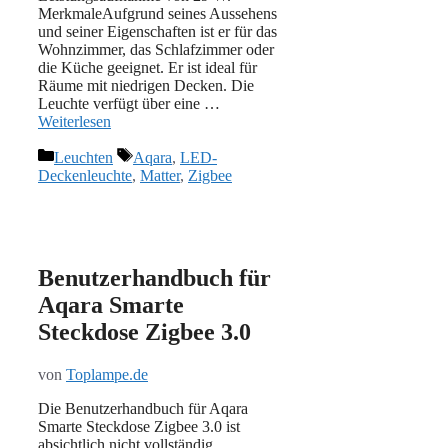
MerkmaleAufgrund seines Aussehens
und seiner Eigenschaften ist er für das
Wohnzimmer, das Schlafzimmer oder
die Küche geeignet. Er ist ideal für
Räume mit niedrigen Decken. Die
Leuchte verfügt über eine …
Weiterlesen
Kategorien
Schlagwörter
Leuchten
Aqara
,
LED-
Deckenleuchte
,
Matter
,
Zigbee
Benutzerhandbuch für
Aqara Smarte
Steckdose Zigbee 3.0
von
Toplampe.de
Die Benutzerhandbuch für Aqara
Smarte Steckdose Zigbee 3.0 ist
absichtlich nicht vollständig