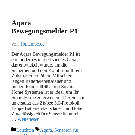
Aqara
Bewegungsmelder P1
von
Toplampe.de
Der Aqara Bewegungsmelder P1 ist
ein modernes und effizientes Gerät,
das entwickelt wurde, um die
Sicherheit und den Komfort in Ihrem
Zuhause zu erhöhen. Mit seiner
langen Batterielebensdauer und
breiten Kompatibilität mit Smart-
Home-Systemen ist er ideal, um Ihr
Smart-Home zu erweitern. Der Sensor
unterstützt das Zigbee 3.0-Protokoll.
Lange Batterielebensdauer und Hohe
ZuverlässigkeitDer Sensor kann mit
…
Weiterlesen
Kategorien
Schlagwörter
Leuchten
Aqara
,
Sensoren für