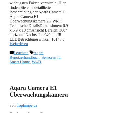
wichtigsten Fakten vermitteln. Hier
finden Sie eine detaillierte
Beschreibung der Aqara Camera E1
Aqara Camera E1
Überwachungskamera 2K Wi-Fi
Technische DetailsDimensionen: 6,9
x 6,9 x 10 cmAnsicht Bereich: 360°
horizontalNachtsicht: 940 nm IR
LEDBetrachtungswinkel: 101° …
Weiterlesen
Kategorien
Schlagwörter
Leuchten
Aqara
,
Benutzerhandbuch
,
Sensoren für
Smart Home
,
Wi-Fi
Aqara Camera E1
Überwachungskamera
von
Toplampe.de