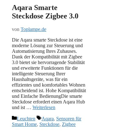
Aqara Smarte
Steckdose Zigbee 3.0
von
Toplampe.de
Die Aqara smarte Steckdose ist eine
moderne Lösung zur Steuerung und
Automatisierung Ihres Zuhauses.
Dank der Kompatibilität mit Zigbee
3.0 bietet sie hervorragende Stabilität
und erweiterte Funktionen für die
intelligente Steuerung Ihrer
Haushaltsgeräte, was für ein
effizientes und komfortables Wohnen
entscheidend ist. Hohe Kompatibilität
und Einfache BedienungDie smarte
Steckdose erfordert einen Aqara Hub
und ist …
Weiterlesen
Kategorien
Schlagwörter
Leuchten
Aqara
,
Sensoren für
Smart Home
,
Steckdose
,
Zigbee