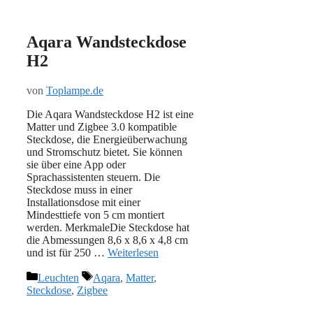
Aqara Wandsteckdose
H2
von
Toplampe.de
Die Aqara Wandsteckdose H2 ist eine
Matter und Zigbee 3.0 kompatible
Steckdose, die Energieüberwachung
und Stromschutz bietet. Sie können
sie über eine App oder
Sprachassistenten steuern. Die
Steckdose muss in einer
Installationsdose mit einer
Mindesttiefe von 5 cm montiert
werden. MerkmaleDie Steckdose hat
die Abmessungen 8,6 x 8,6 x 4,8 cm
und ist für 250 …
Weiterlesen
Kategorien
Schlagwörter
Leuchten
Aqara
,
Matter
,
Steckdose
,
Zigbee