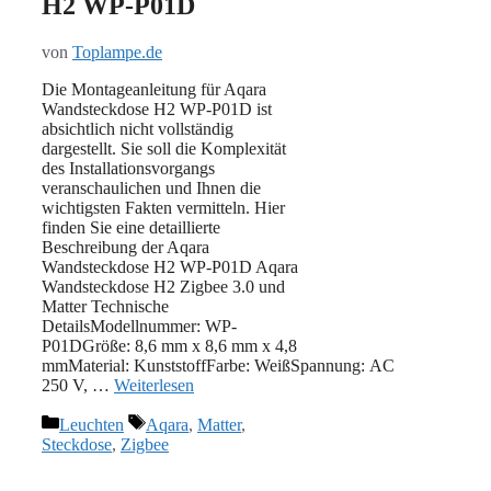
H2 WP-P01D
von
Toplampe.de
Die Montageanleitung für Aqara
Wandsteckdose H2 WP-P01D ist
absichtlich nicht vollständig
dargestellt. Sie soll die Komplexität
des Installationsvorgangs
veranschaulichen und Ihnen die
wichtigsten Fakten vermitteln. Hier
finden Sie eine detaillierte
Beschreibung der Aqara
Wandsteckdose H2 WP-P01D Aqara
Wandsteckdose H2 Zigbee 3.0 und
Matter Technische
DetailsModellnummer: WP-
P01DGröße: 8,6 mm x 8,6 mm x 4,8
mmMaterial: ‎‎KunststoffFarbe: WeißSpannung: AC
250 V, …
Weiterlesen
Kategorien
Schlagwörter
Leuchten
Aqara
,
Matter
,
Steckdose
,
Zigbee