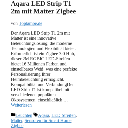
Aqara LED Strip T1
2m mit Matter Zigbee
von
Toplampe.de
Der Aqara LED Strip T1 2m mit
Matter ist eine innovative
Beleuchtungslösung, die moderne
Technologien und Flexibilität bietet.
Erforderlich ist ein Zigbee 3.0 Hub,
dieser 2M RGBIC LED-Streifen
bietet 16 Millionen Farben und
einstellbares Weiß, was eine perfekte
Personalisierung Ihrer
Heimbeleuchtung ermöglicht.
Kompatibilität und VerbindungDer
LED Strip T1 ist kompatibel mit
verschiedenen populären
Ökosystemen, einschließlich …
Weiterlesen
Kategorien
Schlagwörter
Leuchten
Aqara
,
LED Streifen
,
Matter
,
Sensoren für Smart Home
,
Zigbee