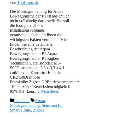
von
Toplampe.de
Die Montageanleitung für Aqara
Bewegungsmelder P1 ist absichtlich
nicht vollständig dargestellt. Sie soll
die Komplexität des
Installationsvorgangs
veranschaulichen und Ihnen die
wichtigsten Fakten vermitteln. Hier
finden Sie eine detaillierte
Beschreibung der Aqara
Bewegungsmelder P1 Aqara
Bewegungsmelder P1 Zigbee
Technische DetailsModel: MS-
S02Dimensionen: 3,3 x 3,3 x 4,1
cmMaterial: KunststoffBatterie:
‎CR2450Drahtlose
Protokolle: Zigbee 3.0Betriebstemperatur:
-10 bis +55°CBetriebsfeuchtigkeit: 0-
95% RH (kein …
Weiterlesen
Kategorien
Schlagwörter
Leuchten
Aqara
,
Montageanleitung
,
Sensoren für
Smart Home
,
Zigbee