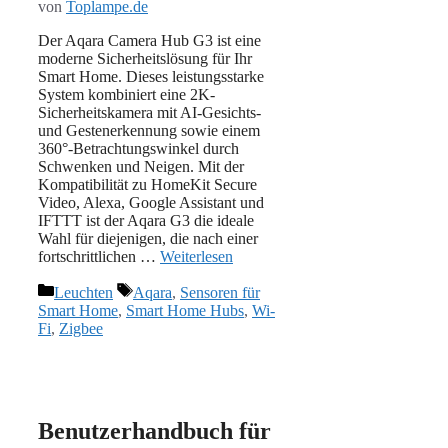
von
Toplampe.de
Der Aqara Camera Hub G3 ist eine
moderne Sicherheitslösung für Ihr
Smart Home. Dieses leistungsstarke
System kombiniert eine 2K-
Sicherheitskamera mit AI-Gesichts-
und Gestenerkennung sowie einem
360°-Betrachtungswinkel durch
Schwenken und Neigen. Mit der
Kompatibilität zu HomeKit Secure
Video, Alexa, Google Assistant und
IFTTT ist der Aqara G3 die ideale
Wahl für diejenigen, die nach einer
fortschrittlichen …
Weiterlesen
Kategorien
Schlagwörter
Leuchten
Aqara
,
Sensoren für
Smart Home
,
Smart Home Hubs
,
Wi-
Fi
,
Zigbee
Benutzerhandbuch für