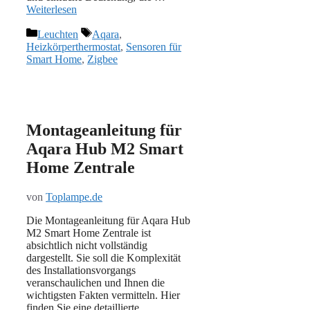
Weiterlesen
Kategorien
Schlagwörter
Leuchten
Aqara
,
Heizkörperthermostat
,
Sensoren für
Smart Home
,
Zigbee
Montageanleitung für
Aqara Hub M2 Smart
Home Zentrale
von
Toplampe.de
Die Montageanleitung für Aqara Hub
M2 Smart Home Zentrale ist
absichtlich nicht vollständig
dargestellt. Sie soll die Komplexität
des Installationsvorgangs
veranschaulichen und Ihnen die
wichtigsten Fakten vermitteln. Hier
finden Sie eine detaillierte