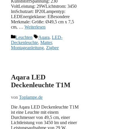
‎KunststoffSpannung: 230
VoltLeistung: 29WLichtstrom: 3450
lmSchutzart: IP20Lampentyp:
LEDEnergieklasse: EBesondere
Merkmale: Größe: Ø49,5 cm x 7,5
cm, …
Weiterlesen
Kategorien
Schlagwörter
Leuchten
Aqara
,
LED-
Deckenleuchte
,
Matter
,
Montageanleitung
,
Zigbee
Aqara LED
Deckenleuchte T1M
von
Toplampe.de
Die Aqara LED Deckenleuchte T1M
ist eine Leuchte mit einem
Durchmesser von 49,5 cm, einer
Lichtleistung von 3450 lm und einer
Leistungsaufnahme von 29 W.