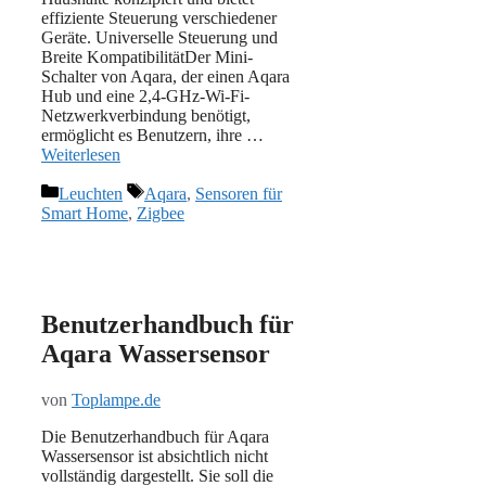
effiziente Steuerung verschiedener
Geräte. Universelle Steuerung und
Breite KompatibilitätDer Mini-
Schalter von Aqara, der einen Aqara
Hub und eine 2,4-GHz-Wi-Fi-
Netzwerkverbindung benötigt,
ermöglicht es Benutzern, ihre …
Weiterlesen
Kategorien
Schlagwörter
Leuchten
Aqara
,
Sensoren für
Smart Home
,
Zigbee
Benutzerhandbuch für
Aqara Wassersensor
von
Toplampe.de
Die Benutzerhandbuch für Aqara
Wassersensor ist absichtlich nicht
vollständig dargestellt. Sie soll die