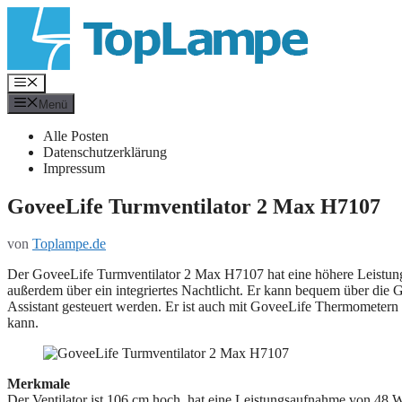
Zum
Inhalt
springen
Menü
Menü
Alle Posten
Datenschutzerklärung
Impressum
GoveeLife Turmventilator 2 Max H7107
von
Toplampe.de
Der GoveeLife Turmventilator 2 Max H7107 hat eine höhere Leistung al
außerdem über ein integriertes Nachtlicht. Er kann bequem über di
Assistant gesteuert werden. Er ist auch mit GoveeLife Thermometer
kann.
Merkmale
Der Ventilator ist 106 cm hoch, hat eine Leistungsaufnahme von 48 