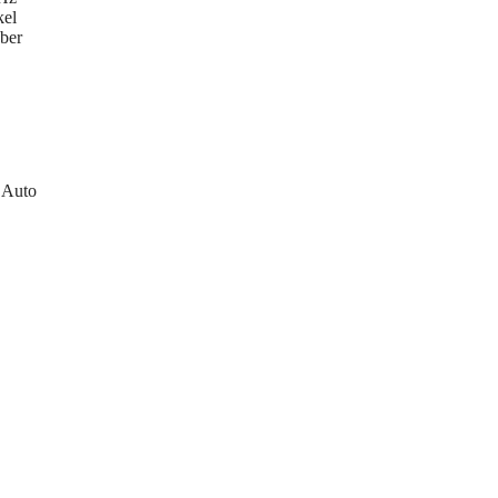
kel
über
 Auto