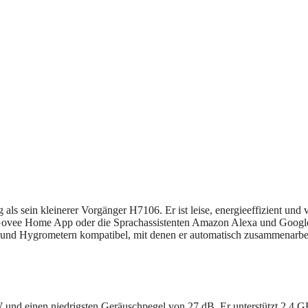
s sein kleinerer Vorgänger H7106. Er ist leise, energieeffizient und 
e Govee Home App oder die Sprachassistenten Amazon Alexa und Googl
n und Hygrometern kompatibel, mit denen er automatisch zusammenarbe
W und einen niedrigsten Geräuschpegel von 27 dB. Er unterstützt 2,4 