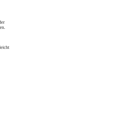
der
en.
leicht