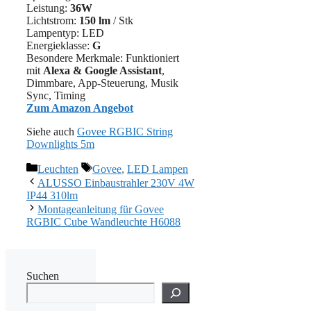
Leistung:
36W
Lichtstrom:
150 lm
/ Stk
Lampentyp: LED
Energieklasse:
G
Besondere Merkmale: Funktioniert
mit
Alexa & Google Assistant
,
Dimmbare, App-Steuerung, Musik
Sync, Timing
Zum Amazon Angebot
Siehe auch
Govee RGBIC String
Downlights 5m
Kategorien
Schlagwörter
Leuchten
Govee
,
LED Lampen
ALUSSO Einbaustrahler 230V 4W
IP44 310lm
Montageanleitung für Govee
RGBIC Cube Wandleuchte H6088
Suchen