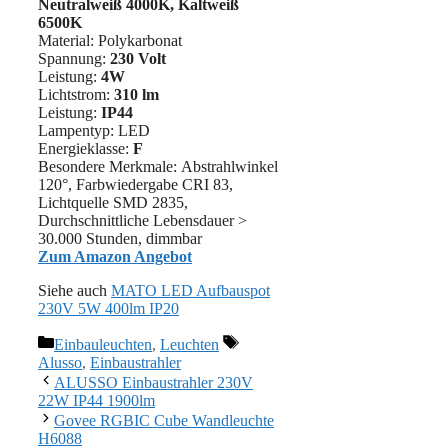
Neutralweiß 4000K, Kaltweiß
6500K
Material: Polykarbonat
Spannung:
230 Volt
Leistung:
4W
Lichtstrom:
310 lm
Leistung:
IP44
Lampentyp: LED
Energieklasse:
F
Besondere Merkmale: Abstrahlwinkel
120°, Farbwiedergabe CRI 83,
Lichtquelle SMD 2835,
Durchschnittliche Lebensdauer >
30.000 Stunden, dimmbar
Zum Amazon Angebot
Siehe auch
MATO LED Aufbauspot
230V 5W 400lm IP20
Kategorien
Schlagwörter
Einbauleuchten
,
Leuchten
Alusso
,
Einbaustrahler
ALUSSO Einbaustrahler 230V
22W IP44 1900lm
Govee RGBIC Cube Wandleuchte
H6088