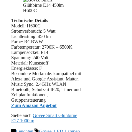
Technische Details
Modell: H600C
Stromverbrauch: 5 Watt
Lichtleistung: 450 lm
Farbe: RGBWW
Farbtemperatur: ‎2700K – 6500K
Lampensockel: E14
Spannung: 240 Volt
Material: ‎Kunststoff
Energieklasse: F
Besondere Merkmale: kompatibel mit
Alexa und Google Assistant, Matter,
Music Sync, 2.4GHz WLAN +
Bluetooth, Schutzart IP20, Timer und
Zeitplanfunktionen,
Gruppensteuerung
Zum Amazon Angebot
Siehe auch
Govee Smart Glühbirne
E27 1000lm
Kategorien
Schlagwörter
Leuchten
Govee
,
LED Lampen