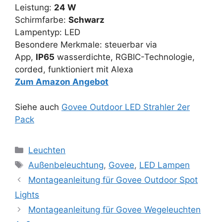
Leistung:
24 W
Schirmfarbe: ‎
Schwarz
Lampentyp: LED
Besondere Merkmale: steuerbar via
App,
IP65
wasserdichte, RGBIC-Technologie,
corded, funktioniert mit Alexa
Zum Amazon Angebot
Siehe auch
Govee Outdoor LED Strahler 2er
Pack
Kategorien
Leuchten
Schlagwörter
Außenbeleuchtung
,
Govee
,
LED Lampen
Montageanleitung für Govee Outdoor Spot
Lights
Montageanleitung für Govee Wegeleuchten