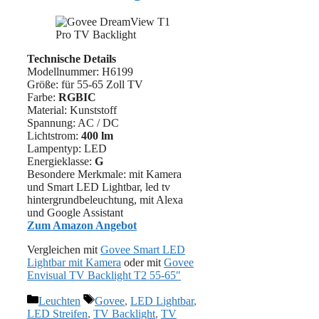
Technische Details
Modellnummer: H6199
Größe: für 55-65 Zoll TV
Farbe:
RGBIC
Material: ‎Kunststoff
Spannung: AC / DC
Lichtstrom:
400 lm
Lampentyp: LED
Energieklasse:
G
Besondere Merkmale: mit Kamera
und Smart LED Lightbar, led tv
hintergrundbeleuchtung, mit Alexa
und Google Assistant
Zum Amazon Angebot
Vergleichen mit
Govee Smart LED
Lightbar mit Kamera
oder mit
Govee
Envisual TV Backlight T2 55-65″
Kategorien
Schlagwörter
Leuchten
Govee
,
LED Lightbar
,
LED Streifen
,
TV Backlight
,
TV