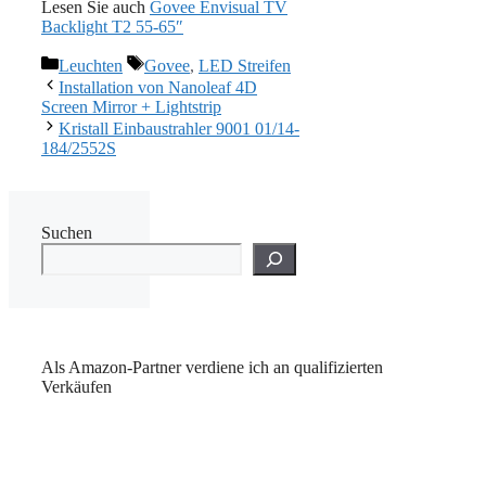
Lesen Sie auch
Govee Envisual TV
Backlight T2 55-65″
Kategorien
Schlagwörter
Leuchten
Govee
,
LED Streifen
Installation von Nanoleaf 4D
Screen Mirror + Lightstrip
Kristall Einbaustrahler 9001 01/14-
184/2552S
Suchen
Als Amazon-Partner verdiene ich an qualifizierten
Verkäufen