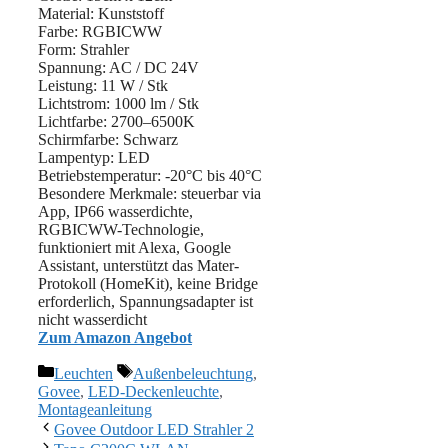
Material: ‎‎Kunststoff
Farbe: RGBICWW
Form: Strahler
Spannung: AC / DC 24V
Leistung: 11 W / Stk
Lichtstrom: 1000 lm / Stk
Lichtfarbe: 2700–6500K
Schirmfarbe: ‎Schwarz
Lampentyp: LED
Betriebstemperatur: -20°C bis 40°C
Besondere Merkmale: steuerbar via
App, IP66 wasserdichte,
RGBICWW-Technologie,
funktioniert mit Alexa, Google
Assistant, unterstützt das Mater-
Protokoll (HomeKit), keine Bridge
erforderlich, Spannungsadapter ist
nicht wasserdicht
Zum Amazon Angebot
Kategorien
Schlagwörter
Leuchten
Außenbeleuchtung
,
Govee
,
LED-Deckenleuchte
,
Montageanleitung
Govee Outdoor LED Strahler 2