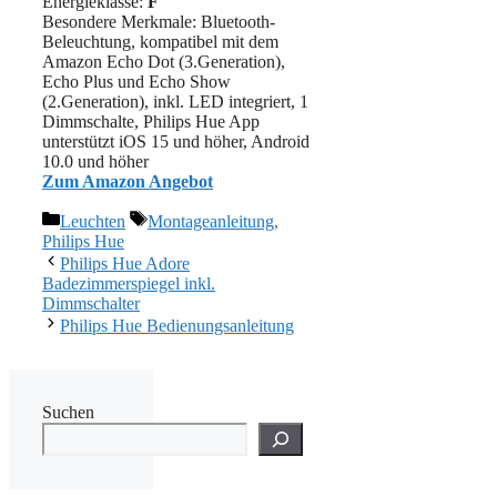
Energieklasse:
F
Besondere Merkmale: Bluetooth-
Beleuchtung, kompatibel mit dem
Amazon Echo Dot (3.Generation),
Echo Plus und Echo Show
(2.Generation), inkl. LED integriert, 1
Dimmschalte, Philips Hue App
unterstützt iOS 15 und höher, Android
10.0 und höher
Zum Amazon Angebot
Kategorien
Schlagwörter
Leuchten
Montageanleitung
,
Philips Hue
Philips Hue Adore
Badezimmerspiegel inkl.
Dimmschalter
Philips Hue Bedienungsanleitung
Suchen