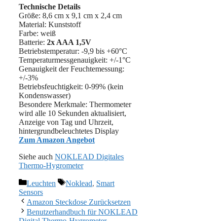
Technische Details
Größe: 8,6 cm x 9,1 cm x 2,4 cm
Material: Kunststoff
Farbe: weiß
Batterie:
2x AAA 1,5V
Betriebstemperatur: -9,9 bis +60°C
Temperaturmessgenauigkeit: +/-1°C
Genauigkeit der Feuchtemessung:
+/-3%
Betriebsfeuchtigkeit: 0-99% (kein
Kondenswasser)
Besondere Merkmale: Thermometer
wird alle 10 Sekunden aktualisiert,
Anzeige von Tag und Uhrzeit,
hintergrundbeleuchtetes Display
Zum Amazon Angebot
Siehe auch
NOKLEAD Digitales
Thermo-Hygrometer
Kategorien
Schlagwörter
Leuchten
Noklead
,
Smart
Sensors
Amazon Steckdose Zurücksetzen
Benutzerhandbuch für NOKLEAD
Digital Thermo-Hygrometer