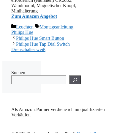
erforderlich (enthalten) CR2032,
Wandmodul, Magnetischer Knopf,
Minihalterung
Zum Amazon Angebot
Kategorien
Schlagwörter
Leuchten
Montageanleitung
,
Philips Hue
Philips Hue Smart Button
Philips Hue Tap Dial Switch
Drehschalter weiß
Suchen
Als Amazon-Partner verdiene ich an qualifizierten
Verkäufen