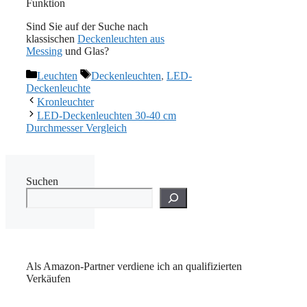
Funktion
Sind Sie auf der Suche nach
klassischen
Deckenleuchten aus
Messing
und Glas?
Kategorien
Schlagwörter
Leuchten
Deckenleuchten
,
LED-
Deckenleuchte
Kronleuchter
LED-Deckenleuchten 30-40 cm
Durchmesser Vergleich
Suchen
Als Amazon-Partner verdiene ich an qualifizierten
Verkäufen