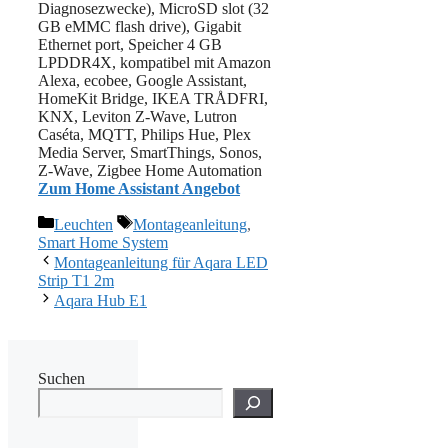
Diagnosezwecke), MicroSD slot (32
GB eMMC flash drive), Gigabit
Ethernet port, Speicher 4 GB
LPDDR4X, kompatibel mit Amazon
Alexa, ecobee, Google Assistant,
HomeKit Bridge, IKEA TRÅDFRI,
KNX, Leviton Z-Wave, Lutron
Caséta, MQTT, Philips Hue, Plex
Media Server, SmartThings, Sonos,
Z-Wave, Zigbee Home Automation
Zum Home Assistant Angebot
Kategorien
Schlagwörter
Leuchten
Montageanleitung
,
Smart Home System
Montageanleitung für Aqara LED
Strip T1 2m
Aqara Hub E1
Suchen