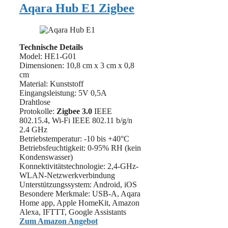
Aqara Hub E1 Zigbee
Technische Details
Model: HE1-G01
Dimensionen: 10,8 cm x 3 cm x 0,8
cm
Material: Kunststoff
Eingangsleistung: 5V 0,5A
Drahtlose
Protokolle:
Zigbee
3.0
IEEE
802.15.4, Wi-Fi IEEE 802.11 b/g/n
2.4 GHz
Betriebstemperatur: -10 bis +40°C
Betriebsfeuchtigkeit: 0-95% RH (kein
Kondenswasser)
Konnektivitätstechnologie: 2,4-GHz-
WLAN-Netzwerkverbindung
Unterstützungssystem: Android, iOS
Besondere Merkmale: ‎USB-A, Aqara
Home app, Apple HomeKit, Amazon
Alexa, IFTTT, Google Assistants
Zum Amazon Angebot