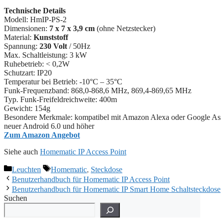
Technische Details
Modell: HmIP-PS-2
Dimensionen:
7 x 7 x 3,9 cm
(ohne Netzstecker)
Material:
Kunststoff
Spannung:
230 Volt
/ 50Hz
Max. Schaltleistung: 3 kW
Ruhebetrieb: < 0,2W
Schutzart: ‎IP20
Temperatur bei Betrieb: -10°C – 35°C
Funk-Frequenzband: 868,0-868,6 MHz, 869,4-869,65 MHz
Typ. Funk-Freifeldreichweite: 400m
Gewicht: 154g
Besondere Merkmale: ‎kompatibel mit Amazon Alexa oder Google Assi
neuer Android 6.0 und höher
Zum Amazon Angebot
Siehe auch
Homematic IP Access Point
Kategorien
Schlagwörter
Leuchten
Homematic
,
Steckdose
Benutzerhandbuch für Homematic IP Access Point
Benutzerhandbuch für Homematic IP Smart Home Schaltsteckdose
Suchen