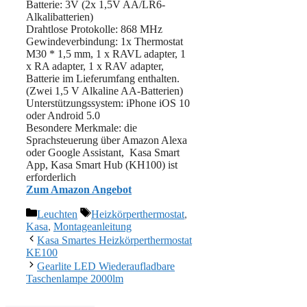
Batterie: 3V (2x 1,5V AA/LR6-
Alkalibatterien)
Drahtlose Protokolle: 868 MHz
Gewindeverbindung: 1x Thermostat
M30 * 1,5 mm, 1 x RAVL adapter, 1
x RA adapter, 1 x RAV adapter,
Batterie im Lieferumfang enthalten.
(Zwei 1,5 V Alkaline AA-Batterien)
Unterstützungssystem: iPhone iOS 10
oder Android 5.0
Besondere Merkmale: ‎die
Sprachsteuerung über Amazon Alexa
oder Google Assistant, Kasa Smart
App, Kasa Smart Hub (KH100) ist
erforderlich
Zum Amazon Angebot
Kategorien
Schlagwörter
Leuchten
Heizkörperthermostat
,
Kasa
,
Montageanleitung
Kasa Smartes Heizkörperthermostat
KE100
Gearlite LED Wiederaufladbare
Taschenlampe 2000lm