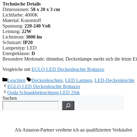
Technische Details
Dimensionen:
58 x 20 x 3 cm
Lichtfarbe: 4000K
Material: ‎‎Kunststoff
Spannung:
220-240 Volt
Leistung:
22W
Lichtstrom:
3000 lm
Schutzart:
IP20
Lampentyp: LED
Energieklasse:
D
Besondere Merkmale: dimmbar, Deckenlampe merkt sich die letzte Ei
Vergleiche mit
EGLO LED Deckenleuchte Bottazzo
Kategorien
Schlagwörter
Leuchten
Deckenleuchten
,
LED Lampen
,
LED-Deckenleuchte
EGLO LED Deckenleuchte Bottazzo
Ouila Schrankbeleuchtung LED 2Stk
Suchen
Als Amazon-Partner verdiene ich an qualifizierten Verkäufen