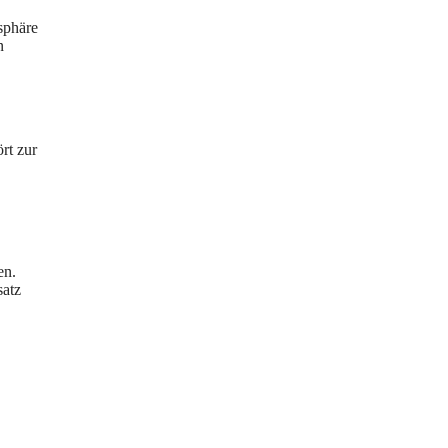
sphäre
n
rt zur
en.
satz