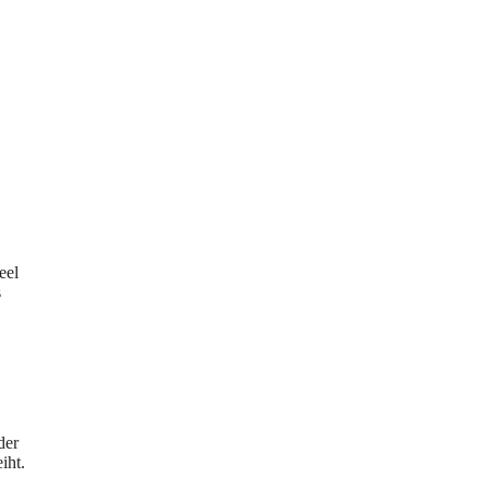
eel
s
der
iht.