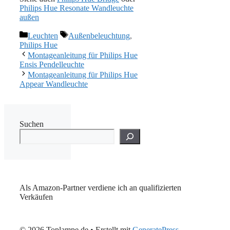
Philips Hue Resonate Wandleuchte
außen
Kategorien
Schlagwörter
Leuchten
Außenbeleuchtung
,
Philips Hue
Montageanleitung für Philips Hue
Ensis Pendelleuchte
Montageanleitung für Philips Hue
Appear Wandleuchte
Suchen
Als Amazon-Partner verdiene ich an qualifizierten
Verkäufen
© 2026 Toplampe.de
• Erstellt mit
GeneratePress