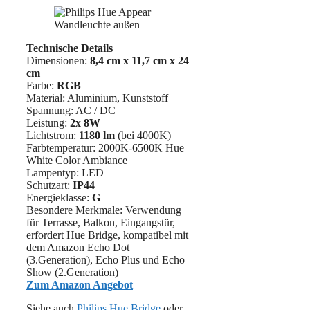
Technische Details
Dimensionen:
8,4 cm x 11,7 cm
x 24
cm
Farbe:
RGB
Material: ‎Aluminium, Kunststoff
Spannung: AC / DC
Leistung:
2x
8W
Lichtstrom:
1180 lm
(bei 4000K)
Farbtemperatur: 2000K-6500K Hue
White Color Ambiance
Lampentyp: LED
Schutzart:
IP44
Energieklasse:
G
Besondere Merkmale: Verwendung
für Terrasse, Balkon, Eingangstür,
erfordert Hue Bridge, kompatibel mit
dem Amazon Echo Dot
(3.Generation), Echo Plus und Echo
Show (2.Generation)
Zum Amazon Angebot
Siehe auch
Philips Hue Bridge
oder