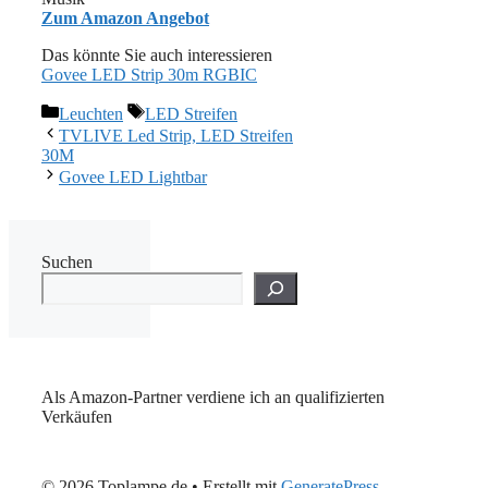
Zum Amazon Angebot
Das könnte Sie auch interessieren
Govee LED Strip 30m RGBIC
Kategorien
Schlagwörter
Leuchten
LED Streifen
TVLIVE Led Strip, LED Streifen
30M
Govee LED Lightbar
Suchen
Als Amazon-Partner verdiene ich an qualifizierten
Verkäufen
© 2026 Toplampe.de
• Erstellt mit
GeneratePress