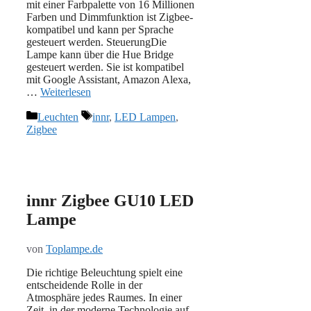
mit einer Farbpalette von 16 Millionen
Farben und Dimmfunktion ist Zigbee-
kompatibel und kann per Sprache
gesteuert werden. SteuerungDie
Lampe kann über die Hue Bridge
gesteuert werden. Sie ist kompatibel
mit Google Assistant, Amazon Alexa,
…
Weiterlesen
Kategorien
Schlagwörter
Leuchten
innr
,
LED Lampen
,
Zigbee
innr Zigbee GU10 LED
Lampe
von
Toplampe.de
Die richtige Beleuchtung spielt eine
entscheidende Rolle in der
Atmosphäre jedes Raumes. In einer
Zeit, in der moderne Technologie auf