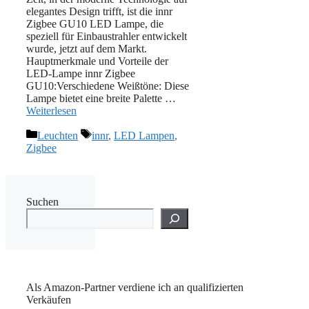
elegantes Design trifft, ist die innr
Zigbee GU10 LED Lampe, die
speziell für Einbaustrahler entwickelt
wurde, jetzt auf dem Markt.
Hauptmerkmale und Vorteile der
LED-Lampe innr Zigbee
GU10:Verschiedene Weißtöne: Diese
Lampe bietet eine breite Palette …
Weiterlesen
Kategorien
Schlagwörter
Leuchten
innr
,
LED Lampen
,
Zigbee
Suchen
Als Amazon-Partner verdiene ich an qualifizierten
Verkäufen