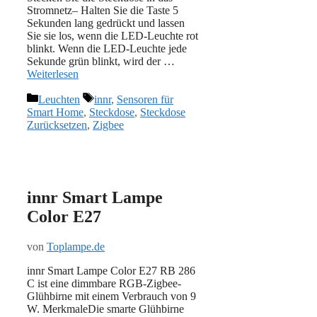
Stromnetz– Halten Sie die Taste 5
Sekunden lang gedrückt und lassen
Sie sie los, wenn die LED-Leuchte rot
blinkt. Wenn die LED-Leuchte jede
Sekunde grün blinkt, wird der …
Weiterlesen
Kategorien
Schlagwörter
Leuchten
innr
,
Sensoren für
Smart Home
,
Steckdose
,
Steckdose
Zurücksetzen
,
Zigbee
innr Smart Lampe
Color E27
von
Toplampe.de
innr Smart Lampe Color E27 RB 286
C ist eine dimmbare RGB-Zigbee-
Glühbirne mit einem Verbrauch von 9
W. MerkmaleDie smarte Glühbirne