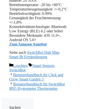
Batterie: 2x
AAA
Betriebstemperatur: -20 bis +60°C
Temperaturmessgenauigkeit: +/-0,2°C
Betriebsfeuchtigkeit: 0-99%
Genauigkeit der Feuchtemessung:
+/-1,8%
Konnektivitätstechnologie: Bluetooth
Low Energy (BLE) 4.2 oder höher
Besondere Merkmale: ‎iOS 11.0+,
Android OS 5.0+
Zum Amazon Angebot
Siehe auch
SwitchBot Hub Mini
Smart IR Fernbedienung
Kategorien
Schlagwörter
Leuchten
Smart Sensors
,
SwitchBot
Benutzerhandbuch für Click and
Grow Smart Garden 3
Benutzerhandbuch für SwitchBot
IP65 Hygrometer Thermometer
Suchen