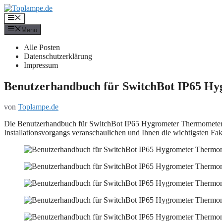
Zum
Inhalt
Menü
springen
Menü
Alle Posten
Datenschutzerklärung
Impressum
Benutzerhandbuch für SwitchBot IP65 H
von
Toplampe.de
Die Benutzerhandbuch für SwitchBot IP65 Hygrometer Thermometer ist a
Installationsvorgangs veranschaulichen und Ihnen die wichtigsten Fak