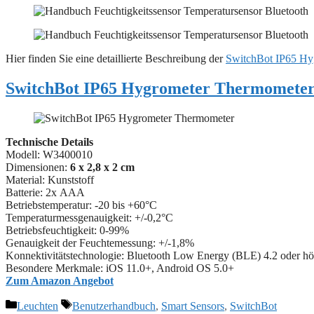
Hier finden Sie eine detaillierte Beschreibung der
SwitchBot IP65 Hy
SwitchBot IP65 Hygrometer Thermometer
Technische Details
Modell: W3400010
Dimensionen:
6 x 2,8 x 2 cm
Material: Kunststoff
Batterie: 2x
AAA
Betriebstemperatur: -20 bis +60°C
Temperaturmessgenauigkeit: +/-0,2°C
Betriebsfeuchtigkeit: 0-99%
Genauigkeit der Feuchtemessung: +/-1,8%
Konnektivitätstechnologie: Bluetooth Low Energy (BLE) 4.2 oder hö
Besondere Merkmale: ‎iOS 11.0+, Android OS 5.0+
Zum Amazon Angebot
Kategorien
Schlagwörter
Leuchten
Benutzerhandbuch
,
Smart Sensors
,
SwitchBot