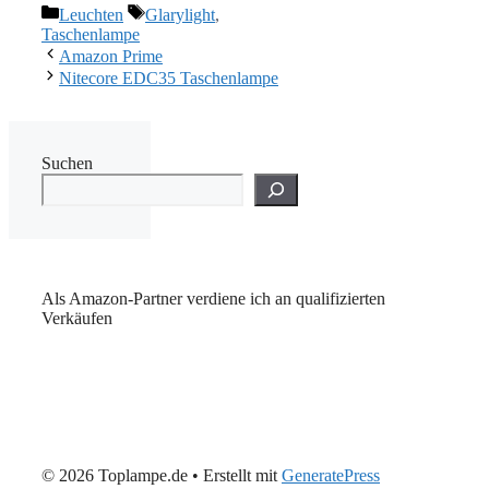
Kategorien
Schlagwörter
Leuchten
Glarylight
,
Taschenlampe
Amazon Prime
Nitecore EDC35 Taschenlampe
Suchen
Als Amazon-Partner verdiene ich an qualifizierten
Verkäufen
© 2026 Toplampe.de
• Erstellt mit
GeneratePress