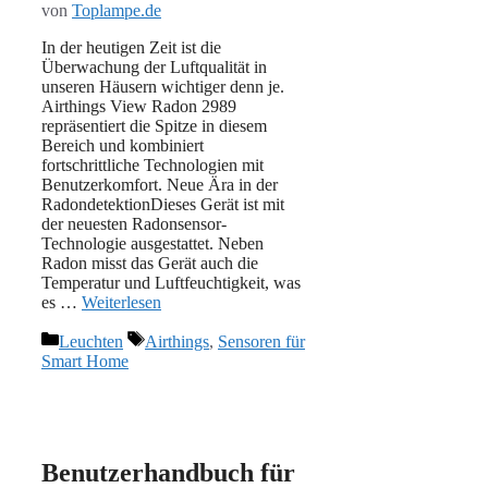
von
Toplampe.de
In der heutigen Zeit ist die
Überwachung der Luftqualität in
unseren Häusern wichtiger denn je.
Airthings View Radon 2989
repräsentiert die Spitze in diesem
Bereich und kombiniert
fortschrittliche Technologien mit
Benutzerkomfort. Neue Ära in der
RadondetektionDieses Gerät ist mit
der neuesten Radonsensor-
Technologie ausgestattet. Neben
Radon misst das Gerät auch die
Temperatur und Luftfeuchtigkeit, was
es …
Weiterlesen
Kategorien
Schlagwörter
Leuchten
Airthings
,
Sensoren für
Smart Home
Benutzerhandbuch für