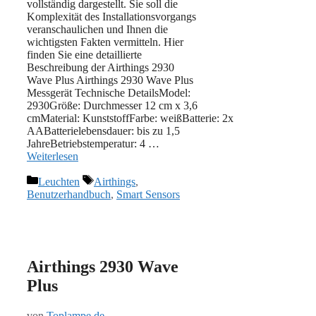
vollständig dargestellt. Sie soll die
Komplexität des Installationsvorgangs
veranschaulichen und Ihnen die
wichtigsten Fakten vermitteln. Hier
finden Sie eine detaillierte
Beschreibung der Airthings 2930
Wave Plus Airthings 2930 Wave Plus
Messgerät Technische DetailsModel:
‎2930Größe: Durchmesser 12 cm x 3,6
cmMaterial: ‎‎KunststoffFarbe: weißBatterie: 2x
AABatterielebensdauer: bis zu 1,5
JahreBetriebstemperatur: 4 …
Weiterlesen
Kategorien
Schlagwörter
Leuchten
Airthings
,
Benutzerhandbuch
,
Smart Sensors
Airthings 2930 Wave
Plus
von
Toplampe.de