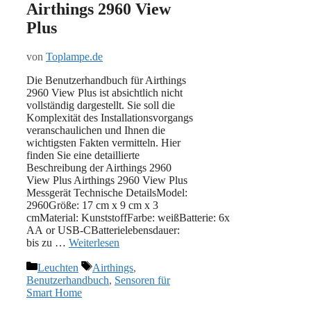
Airthings 2960 View
Plus
von
Toplampe.de
Die Benutzerhandbuch für Airthings
2960 View Plus ist absichtlich nicht
vollständig dargestellt. Sie soll die
Komplexität des Installationsvorgangs
veranschaulichen und Ihnen die
wichtigsten Fakten vermitteln. Hier
finden Sie eine detaillierte
Beschreibung der Airthings 2960
View Plus Airthings 2960 View Plus
Messgerät Technische DetailsModel:
‎2960Größe: 17 cm x 9 cm x 3
cmMaterial: ‎‎KunststoffFarbe: weißBatterie: 6x
AA or USB-CBatterielebensdauer:
bis zu …
Weiterlesen
Kategorien
Schlagwörter
Leuchten
Airthings
,
Benutzerhandbuch
,
Sensoren für
Smart Home