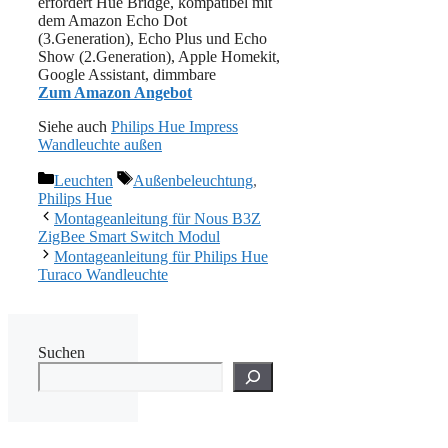
erfordert Hue Bridge, kompatibel mit
dem Amazon Echo Dot
(3.Generation), Echo Plus und Echo
Show (2.Generation), Apple Homekit,
Google Assistant, dimmbare
Zum Amazon Angebot
Siehe auch
Philips Hue Impress
Wandleuchte außen
Kategorien
Schlagwörter
Leuchten
Außenbeleuchtung
,
Philips Hue
Montageanleitung für Nous B3Z
ZigBee Smart Switch Modul
Montageanleitung für Philips Hue
Turaco Wandleuchte
Suchen