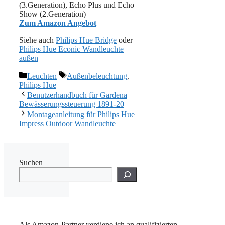
(3.Generation), Echo Plus und Echo
Show (2.Generation)
Zum Amazon Angebot
Siehe auch
Philips Hue Bridge
oder
Philips Hue Econic Wandleuchte
außen
Kategorien
Schlagwörter
Leuchten
Außenbeleuchtung
,
Philips Hue
Benutzerhandbuch für Gardena
Bewässerungssteuerung 1891-20
Montageanleitung für Philips Hue
Impress Outdoor Wandleuchte
Suchen
Als Amazon-Partner verdiene ich an qualifizierten