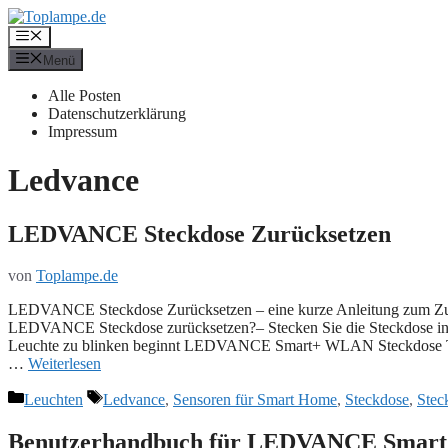
Zum
Inhalt
Menü
springen
Menü
Alle Posten
Datenschutzerklärung
Impressum
Ledvance
LEDVANCE Steckdose Zurücksetzen
von
Toplampe.de
LEDVANCE Steckdose Zurücksetzen – eine kurze Anleitung zum Zurü
LEDVANCE Steckdose zurücksetzen?– Stecken Sie die Steckdose in d
Leuchte zu blinken beginnt LEDVANCE Smart+ WLAN Steckdose
…
Weiterlesen
Kategorien
Schlagwörter
Leuchten
Ledvance
,
Sensoren für Smart Home
,
Steckdose
,
Stec
Benutzerhandbuch für LEDVANCE Smart