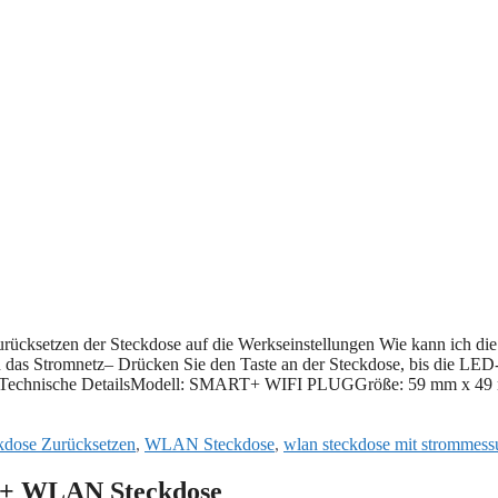
cksetzen der Steckdose auf die Werkseinstellungen Wie kann ich die
as Stromnetz– Drücken Sie den Taste an der Steckdose, bis die LED
 Technische DetailsModell: SMART+ WIFI PLUGGröße: 59 mm x 4
kdose Zurücksetzen
,
WLAN Steckdose
,
wlan steckdose mit strommes
+ WLAN Steckdose