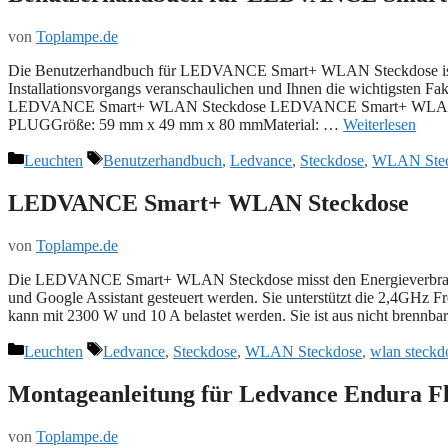
von
Toplampe.de
Die Benutzerhandbuch für LEDVANCE Smart+ WLAN Steckdose ist absic
Installationsvorgangs veranschaulichen und Ihnen die wichtigsten Fakt
LEDVANCE Smart+ WLAN Steckdose LEDVANCE Smart+ WLAN St
PLUGGröße: 59 mm x 49 mm x 80 mmMaterial: …
Weiterlesen
Kategorien
Schlagwörter
Leuchten
Benutzerhandbuch
,
Ledvance
,
Steckdose
,
WLAN Stec
LEDVANCE Smart+ WLAN Steckdose
von
Toplampe.de
Die LEDVANCE Smart+ WLAN Steckdose misst den Energieverbra
und Google Assistant gesteuert werden. Sie unterstützt die 2,4GHz 
kann mit 2300 W und 10 A belastet werden. Sie ist aus nicht brennb
Kategorien
Schlagwörter
Leuchten
Ledvance
,
Steckdose
,
WLAN Steckdose
,
wlan steckd
Montageanleitung für Ledvance Endura 
von
Toplampe.de