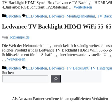
TV Backlight HDMI Synch Box Ledvance TV Backlight HDMI WiFi 5
4,3mFarbe: RGBSchutzart: IP20Material: …
Weiterlesen
Kategorien
Schlagwörter
Leuchten
LED Streifen
,
Ledvance
,
Montageanleitung
,
TV Backl
Ledvance TV Backlight HDMI WiFi 55-65 
von
Toplampe.de
Die Welt der Heimunterhaltung entwickelt sich ständig weiter, ebenso
solches Produkt ist das Ledvance TV Backlight HDMI WiFi 55-65 Zoll
Schlüsselelement für die Schaffung einer interessanten visuellen U
…
Weiterlesen
Kategorien
Schlagwörter
Leuchten
LED Streifen
,
Ledvance
,
TV Backlight
,
TV Hintergr
Suchen
Als Amazon-Partner verdiene ich an qualifizierten Verkäufen