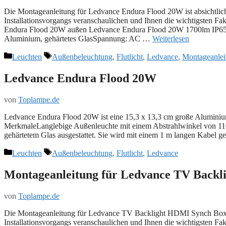
Die Montageanleitung für Ledvance Endura Flood 20W ist absichtlich n
Installationsvorgangs veranschaulichen und Ihnen die wichtigsten Fakt
Endura Flood 20W außen Ledvance Endura Flood 20W 1700lm IP65 T
‎Aluminium, gehärtetes GlasSpannung: AC …
Weiterlesen
Kategorien
Schlagwörter
Leuchten
Außenbeleuchtung
,
Flutlicht
,
Ledvance
,
Montageanlei
Ledvance Endura Flood 20W
von
Toplampe.de
Ledvance Endura Flood 20W ist eine 15,3 x 13,3 cm große Aluminium
MerkmaleLanglebige Außenleuchte mit einem Abstrahlwinkel von 110° 
gehärtetem Glas ausgestattet. Sie wird mit einem 1 m langen Kabel 
Kategorien
Schlagwörter
Leuchten
Außenbeleuchtung
,
Flutlicht
,
Ledvance
Montageanleitung für Ledvance TV Back
von
Toplampe.de
Die Montageanleitung für Ledvance TV Backlight HDMI Synch Box ist a
Installationsvorgangs veranschaulichen und Ihnen die wichtigsten Fakt