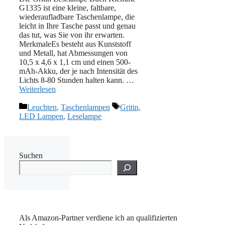
‎G1335 ist eine kleine, faltbare,
wiederaufladbare Taschenlampe, die
leicht in Ihre Tasche passt und genau
das tut, was Sie von ihr erwarten.
MerkmaleEs besteht aus Kunststoff
und Metall, hat Abmessungen von
10,5 x 4,6 x 1,1 cm und einen 500-
mAh-Akku, der je nach Intensität des
Lichts 8-80 Stunden halten kann. …
Weiterlesen
Kategorien
Schlagwörter
Leuchten
,
Taschenlampen
Gritin
,
LED Lampen
,
Leselampe
Suchen
Als Amazon-Partner verdiene ich an qualifizierten