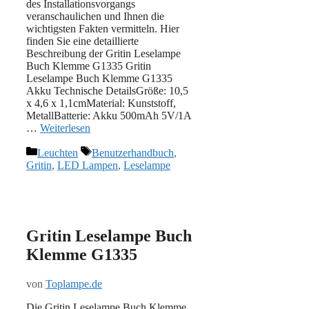
des Installationsvorgangs
veranschaulichen und Ihnen die
wichtigsten Fakten vermitteln. Hier
finden Sie eine detaillierte
Beschreibung der Gritin Leselampe
Buch Klemme ‎G1335 Gritin
Leselampe Buch Klemme ‎G1335
Akku Technische DetailsGröße: 10,5
x 4,6 x 1,1cmMaterial: ‎Kunststoff,
MetallBatterie: Akku 500mAh 5V/1A
…
Weiterlesen
Kategorien
Schlagwörter
Leuchten
Benutzerhandbuch
,
Gritin
,
LED Lampen
,
Leselampe
Gritin Leselampe Buch
Klemme ‎G1335
von
Toplampe.de
Die Gritin Leselampe Buch Klemme