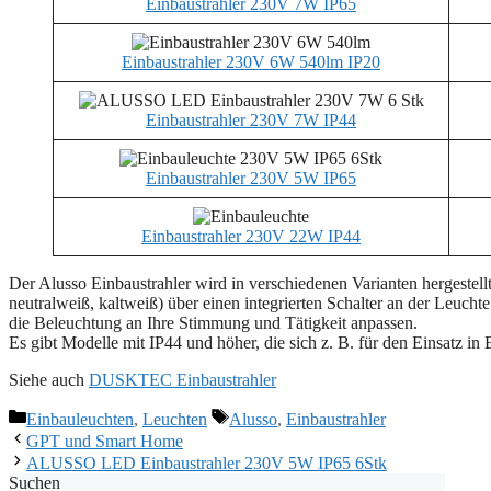
Einbaustrahler 230V 7W IP65
Einbaustrahler 230V 6W 540lm IP20
Einbaustrahler 230V 7W IP44
Einbaustrahler 230V 5W IP65
Einbaustrahler 230V 22W IP44
Der Alusso Einbaustrahler wird in verschiedenen Varianten hergestell
neutralweiß, kaltweiß) über einen integrierten Schalter an der Leuc
die Beleuchtung an Ihre Stimmung und Tätigkeit anpassen.
Es gibt Modelle mit IP44 und höher, die sich z. B. für den Einsatz i
Siehe auch
DUSKTEC Einbaustrahler
Kategorien
Schlagwörter
Einbauleuchten
,
Leuchten
Alusso
,
Einbaustrahler
GPT und Smart Home
ALUSSO LED Einbaustrahler 230V 5W IP65 6Stk
Suchen