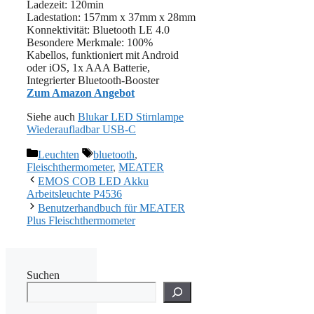
Ladezeit: 120min
Ladestation: 157mm x 37mm x 28mm
Konnektivität: Bluetooth LE 4.0
Besondere Merkmale: 100%
Kabellos, funktioniert mit Android
oder iOS, 1x AAA Batterie,
Integrierter Bluetooth-Booster
Zum Amazon Angebot
Siehe auch
Blukar LED Stirnlampe
Wiederaufladbar USB-C
Kategorien
Schlagwörter
Leuchten
bluetooth
,
Fleischthermometer
,
MEATER
EMOS COB LED Akku
Arbeitsleuchte P4536
Benutzerhandbuch für MEATER
Plus Fleischthermometer
Suchen