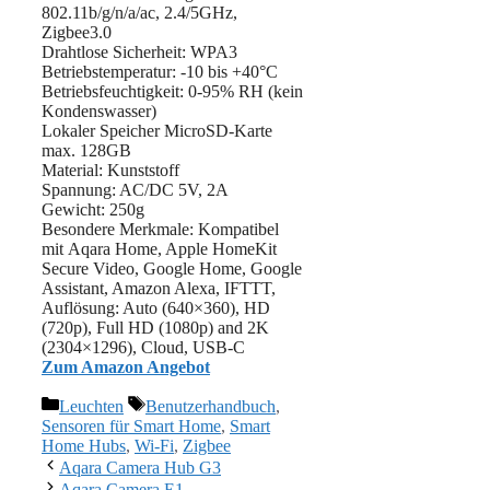
802.11b/g/n/a/ac, 2.4/5GHz,
Zigbee3.0
Drahtlose Sicherheit: WPA3
Betriebstemperatur: -10 bis +40°C
Betriebsfeuchtigkeit: 0-95% RH (kein
Kondenswasser)
Lokaler Speicher MicroSD-Karte
max. 128GB
Material: Kunststoff
Spannung: AC/DC 5V, 2A
Gewicht: 250g
Besondere Merkmale: ‎Kompatibel
mit Aqara Home, Apple HomeKit
Secure Video, Google Home, Google
Assistant, Amazon Alexa, IFTTT,
Auflösung: Auto (640×360), HD
(720p), Full HD (1080p) and 2K
(2304×1296), Cloud, USB-C
Zum Amazon Angebot
Kategorien
Schlagwörter
Leuchten
Benutzerhandbuch
,
Sensoren für Smart Home
,
Smart
Home Hubs
,
Wi-Fi
,
Zigbee
Aqara Camera Hub G3
Aqara Camera E1