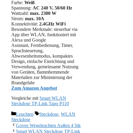
Farbe:
Weiß
Spannung:
AC 240 V, 50/60 Hz
Wattzahl:
max. 2300 W
Strom: ‎
max. 10A
Konnektivität:
2.4GHz WiFi
Besondere Merkmale: steuerbar via
App über WLAN, funktioniert mit
Alexa und Google
Assistant, Fernbedienung, Timer,
Sprachsteuerung,
Abwesenheitsmodus, kompaktes
Design, einfache Einrichtung und
Verwendung, gemeinsame Nutzung
von Geräten, flammhemmende
Materialien zur Minimierung der
Brandgefahr
Zum Amazon Angebot
Vergleiche mit
Smart WLAN
Steckdose TP-Link Tapo P110
Kategorien
Schlagwörter
Leuchten
Steckdose
,
WLAN
Steckdose
Govee Wegeleuchten Außen 4 Stk
Smart WLAN Steckdose TP-Link