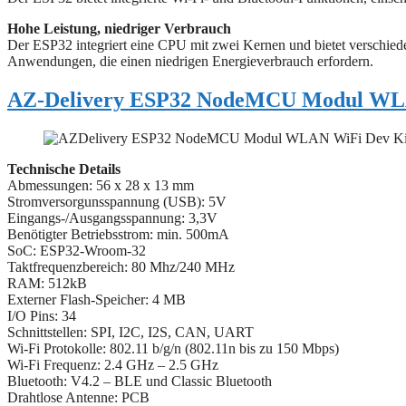
Hohe Leistung, niedriger Verbrauch
Der ESP32 integriert eine CPU mit zwei Kernen und bietet verschi
Anwendungen, die einen niedrigen Energieverbrauch erfordern.
AZ-Delivery ESP32 NodeMCU Modul WLA
Technische Details
Abmessungen: 56 x 28 x 13 mm
Stromversorgunsspannung (USB): 5V
Eingangs-/Ausgangsspannung: 3,3V
Benötigter Betriebsstrom: min. 500mA
SoC: ESP32-Wroom-32
Taktfrequenzbereich: 80 Mhz/240 MHz
RAM: 512kB
Externer Flash-Speicher: 4 MB
I/O Pins: 34
Schnittstellen: SPI, I2C, I2S, CAN, UART
Wi-Fi Protokolle: 802.11 b/g/n (802.11n bis zu 150 Mbps)
Wi-Fi Frequenz: 2.4 GHz – 2.5 GHz
Bluetooth: V4.2 – BLE und Classic Bluetooth
Drahtlose Antenne: PCB