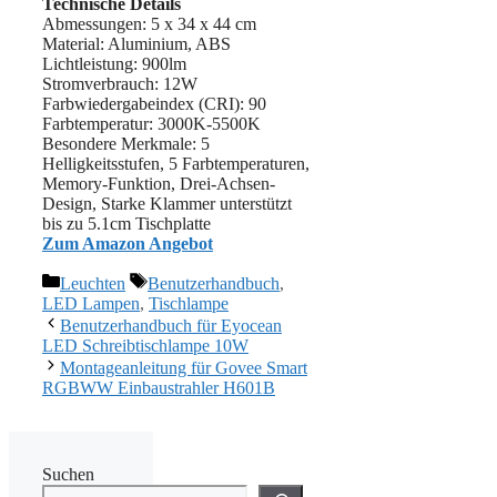
Technische Details
Abmessungen: 5 x 34 x 44 cm
Material: ‎‎Aluminium, ABS
Lichtleistung: 900lm
Stromverbrauch: ‎12W
Farbwiedergabeindex (CRI): ‎90
Farbtemperatur: 3000K-5500K
Besondere Merkmale: 5
Helligkeitsstufen, 5 Farbtemperaturen,
Memory-Funktion, Drei-Achsen-
Design, Starke Klammer unterstützt
bis zu 5.1cm Tischplatte
Zum Amazon Angebot
Kategorien
Schlagwörter
Leuchten
Benutzerhandbuch
,
LED Lampen
,
Tischlampe
Benutzerhandbuch für Eyocean
LED Schreibtischlampe 10W
Montageanleitung für Govee Smart
RGBWW Einbaustrahler H601B
Suchen