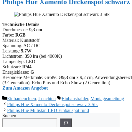
Philips Hue Xamento Deckenspot schwarz 
Technische Details
Durchmesser:
9,3 cm
Farbe:
RGB
Material: ‎Kunststoff
Spannung: AC / DC
Leistung:
5,7W
Lichtstrom:
350 lm
(bei 4000K)
Lampentyp: LED
Schutzart:
IP44
Energieklasse:
G
Besondere Merkmale: Größe: Ø
9,3 cm
x 9,2 cm, Anwendungsbereich
(3.Generation), Echo Plus und Echo Show (2.Generation)
Zum Amazon Angebot
Kategorien
Schlagwörter
Einbauleuchten
,
Leuchten
Einbaustrahler
,
Montageanleitung
Philips Hue Xamento Deckenspot schwarz 3 Stk
Philips Hue Milliskin LED Einbauspot rund
Suchen