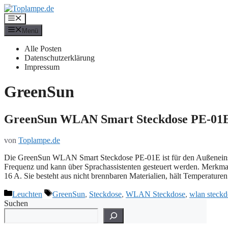
Zum
Inhalt
Menü
springen
Menü
Alle Posten
Datenschutzerklärung
Impressum
GreenSun
GreenSun WLAN Smart Steckdose PE-01
von
Toplampe.de
Die GreenSun WLAN Smart Steckdose PE-01E ist für den Außeneinsat
Frequenz und kann über Sprachassistenten gesteuert werden. Merkmal
16 A. Sie besteht aus nicht brennbaren Materialien, hält Temperatur
Kategorien
Schlagwörter
Leuchten
GreenSun
,
Steckdose
,
WLAN Steckdose
,
wlan steckd
Suchen