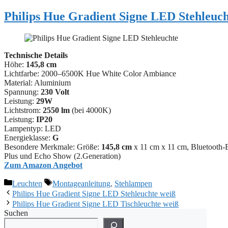
Philips Hue Gradient Signe LED Stehleuch
Technische Details
Höhe:
145,8 cm
Lichtfarbe: 2000–6500K Hue White Color Ambiance
Material: ‎Aluminium
Spannung:
230 Volt
Leistung:
29W
Lichtstrom:
2550 lm
(bei 4000K)
Leistung:
IP20
Lampentyp: LED
Energieklasse:
G
Besondere Merkmale: Größe:
145,8 cm
x 11 cm x 11 cm, Bluetooth-
Plus und Echo Show (2.Generation)
Zum Amazon Angebot
Kategorien
Schlagwörter
Leuchten
Montageanleitung
,
Stehlampen
Philips Hue Gradient Signe LED Stehleuchte weiß
Philips Hue Gradient Signe LED Tischleuchte weiß
Suchen