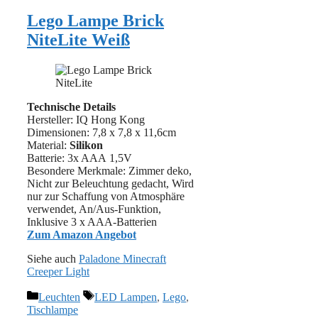
Lego Lampe Brick
NiteLite Weiß
Technische Details
Hersteller: IQ Hong Kong
Dimensionen: 7,8 x 7,8 x 11,6cm
Material:
Silikon
Batterie: 3x AAA 1,5V
Besondere Merkmale: ‎Zimmer deko,
Nicht zur Beleuchtung gedacht, Wird
nur zur Schaffung von Atmosphäre
verwendet, An/Aus-Funktion,
Inklusive 3 x AAA-Batterien
Zum Amazon Angebot
Siehe auch
Paladone Minecraft
Creeper Light
Kategorien
Schlagwörter
Leuchten
LED Lampen
,
Lego
,
Tischlampe