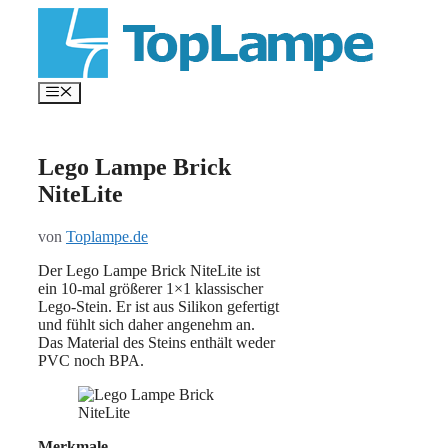
Zum
Inhalt
springen
Menü
Lego Lampe Brick
NiteLite
von
Toplampe.de
Der Lego Lampe Brick NiteLite ist
ein 10-mal größerer 1×1 klassischer
Lego-Stein. Er ist aus Silikon gefertigt
und fühlt sich daher angenehm an.
Das Material des Steins enthält weder
PVC noch BPA.
Merkmale