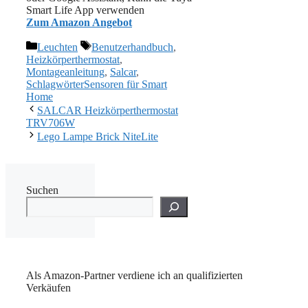
Smart Life App verwenden
Zum Amazon Angebot
Kategorien
Schlagwörter
Leuchten
Benutzerhandbuch
,
Heizkörperthermostat
,
Montageanleitung
,
Salcar
,
SchlagwörterSensoren für Smart
Home
SALCAR Heizkörperthermostat
TRV706W
Lego Lampe Brick NiteLite
Suchen
Als Amazon-Partner verdiene ich an qualifizierten
Verkäufen