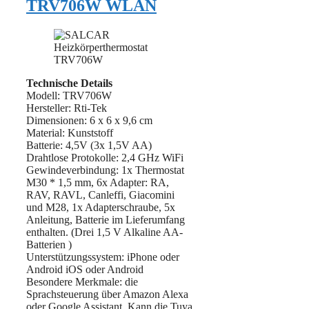
TRV706W WLAN
Technische Details
Modell: ‎TRV706W
Hersteller: Rti-Tek
Dimensionen: ‎6 x 6 x 9,6 cm
Material: Kunststoff
Batterie: 4,5V (3x 1,5V AA)
Drahtlose Protokolle: 2,4 GHz WiFi
Gewindeverbindung: 1x Thermostat
M30 * 1,5 mm, 6x Adapter: RA,
RAV, RAVL, Canleffi, Giacomini
und M28, 1x Adapterschraube, 5x
Anleitung, Batterie im Lieferumfang
enthalten. (Drei 1,5 V Alkaline AA-
Batterien )
Unterstützungssystem: iPhone oder
Android iOS oder Android
Besondere Merkmale: ‎die
Sprachsteuerung über Amazon Alexa
oder Google Assistant, Kann die Tuya