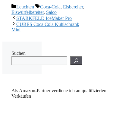
Kategorien
Schlagwörter
Leuchten
Coca-Cola
,
Eisbereiter
,
Eiswürfelbereiter
,
Salco
STARKFELD IceMaker Pro
CUBES Coca Cola Kühlschrank
Mini
Suchen
Als Amazon-Partner verdiene ich an qualifizierten
Verkäufen