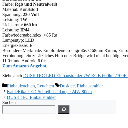
Farbe:
Rgb und Neutralweiß
Material: ‎Kunststoff
Spannung:
230 Volt
Leistung:
7W
Lichtstrom:
660 lm
Leistung:
IP44
Farbwiedergabeindex: >85 Ra
Lampentyp: LED
Energieklasse:
E
Besondere Merkmale: Empfohlene Lochgröße: Ø68mm-85mm, Einbautie
Verbindung: ein zusätzliches Hub oder Bridge wird nicht benötigt, 
11.0+ und Android 6.0+
Zum Amazon Angebot
Siehe auch
DUSKTEC LED Einbaustrahler 7W RGB 660lm 2700K
Kategorien
Schlagwörter
Einbauleuchten
,
Leuchten
Dusktec
,
Einbaustrahler
KableRika LED Schreibtischlampe 24W 80cm
DUSKTEC Einbaustrahler
Suchen