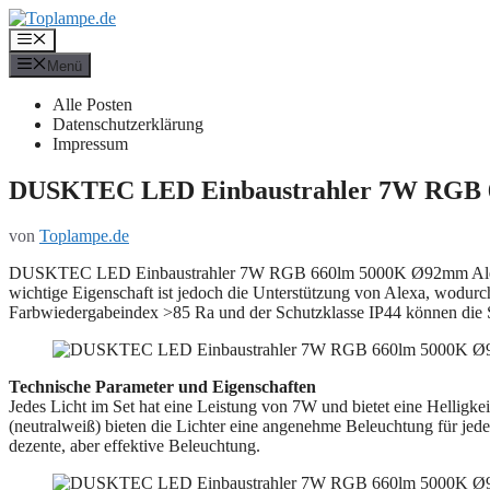
Zum
Inhalt
Menü
springen
Menü
Alle Posten
Datenschutzerklärung
Impressum
DUSKTEC LED Einbaustrahler 7W RGB 
von
Toplampe.de
DUSKTEC LED Einbaustrahler 7W RGB 660lm 5000K Ø92mm Alexa ze
wichtige Eigenschaft ist jedoch die Unterstützung von Alexa, wodur
Farbwiedergabeindex >85 Ra und der Schutzklasse IP44 können die St
Technische Parameter und Eigenschaften
Jedes Licht im Set hat eine Leistung von 7W und bietet eine Hell
(neutralweiß) bieten die Lichter eine angenehme Beleuchtung für je
dezente, aber effektive Beleuchtung.