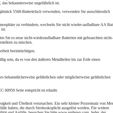
 das bekannterweise ungefährlich ist.
ghtstick 5568-Batteriefach verwenden, verwenden Sie ausschliesslich
osphäre zu verhindern, wechseln Sie nicht wieder-aufladbare AA Bat
ist.
n Sie es neue nicht-wiederaufladbare Batterien mit gebrauchten nicht-
rstellern zu mischen.
rheit beeinträchtigen.
lig sein, da es von den äußeren Metallteilen bis zur Erde einen
edes bekanntlicherweise gefährlichen oder möglicherweise gefährlichen
C 60950 Serie entspricht ist erlaubt.
igkeit und Übelkeit verursachen. Ein sehr kleiner Prozentsatz von M
fälle haben, die durch Stroboskoplicht ausgelöst werden. Für weitere
t und Anfälle, besuchen Sie bitte www.epilepsy.com. Jeder, der