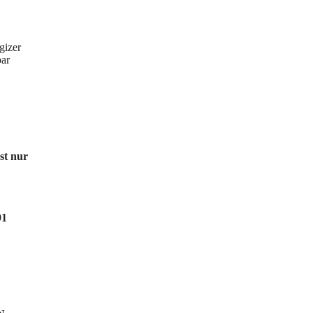
gizer
bar
st nur
91