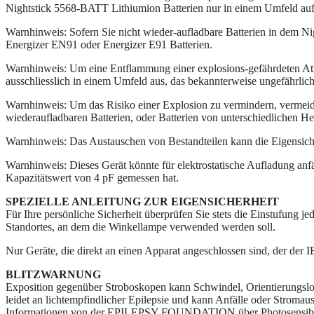
Nightstick 5568-BATT Lithiumion Batterien nur in einem Umfeld auf,
Warnhinweis: Sofern Sie nicht wieder-aufladbare Batterien in dem Ni
Energizer EN91 oder Energizer E91 Batterien.
Warnhinweis: Um eine Entflammung einer explosions-gefährdeten Atm
ausschliesslich in einem Umfeld aus, das bekannterweise ungefährlich 
Warnhinweis: Um das Risiko einer Explosion zu vermindern, vermeide
wiederaufladbaren Batterien, oder Batterien von unterschiedlichen He
Warnhinweis: Das Austauschen von Bestandteilen kann die Eigensiche
Warnhinweis: Dieses Gerät könnte für elektrostatische Aufladung anfäl
Kapazitätswert von 4 pF gemessen hat.
SPEZIELLE ANLEITUNG ZUR EIGENSICHERHEIT
Für Ihre persönliche Sicherheit überprüfen Sie stets die Einstufung j
Standortes, an dem die Winkellampe verwended werden soll.
Nur Geräte, die direkt an einen Apparat angeschlossen sind, der der IE
BLITZWARNUNG
Exposition gegenüber Stroboskopen kann Schwindel, Orientierungslos
leidet an lichtempfindlicher Epilepsie und kann Anfälle oder Stromaus
Informationen von der EPILEPSY FOUNDATION über Photosensibilitä