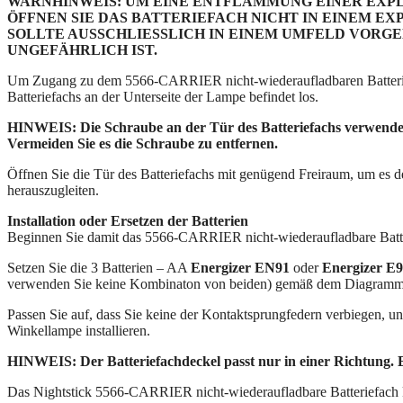
WARNHINWEIS: UM EINE ENTFLAMMUNG EINER EXP
ÖFFNEN SIE DAS BATTERIEFACH NICHT IN EINEM E
SOLLTE AUSSCHLIESSLICH IN EINEM UMFELD VOR
UNGEFÄHRLICH IST.
Um Zugang zu dem 5566-CARRIER nicht-wiederaufladbaren Batteriefac
Batteriefachs an der Unterseite der Lampe befindet los.
HINWEIS: Die Schraube an der Tür des Batteriefachs verwendet e
Vermeiden Sie es die Schraube zu entfernen.
Öffnen Sie die Tür des Batteriefachs mit genügend Freiraum, um es
herauszugleiten.
Installation oder Ersetzen der Batterien
Beginnen Sie damit das 5566-CARRIER nicht-wiederaufladbare Batter
Setzen Sie die 3 Batterien – AA
Energizer EN91
oder
Energizer E
verwenden Sie keine Kombinaton von beiden) gemäß dem Diagramm, da
Passen Sie auf, dass Sie keine der Kontaktsprungfedern verbiegen, und 
Winkellampe installieren.
HINWEIS: Der Batteriefachdeckel passt nur in einer Richtung. E
Das Nightstick 5566-CARRIER nicht-wiederaufladbare Batteriefach k