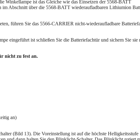
die Winkellampe ist das Gleiche wie das Einsetzen der 5568-BATT
ben im Abschnitt über die 5568-BATT wiederaufladbaren Lithiumion Batt
bieten, führen Sie das 5566-CARRIER nicht-wiederaufladbare Batterief
e eingeführt ist schließen Sie die Batteriefachtür und sichern Sie sie 
nicht zu fest an.
eitig an)
alter (Bild 13). Die Voreinstellung ist auf die höchste Helligkeitsstufe
en und dann halten Sie den Blinklicht-Schalter. Das Blinklicht rotiert m