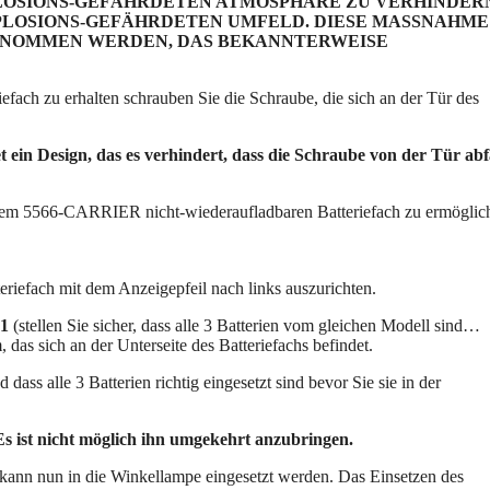
LOSIONS-GEFÄHRDETEN ATMOSPHÄRE ZU VERHINDER
XPLOSIONS-GEFÄHRDETEN UMFELD. DIESE MASSNAHME
GENOMMEN WERDEN, DAS BEKANNTERWEISE
h zu erhalten schrauben Sie die Schraube, die sich an der Tür des
in Design, das es verhindert, dass die Schraube von der Tür abfä
 dem 5566-CARRIER nicht-wiederaufladbaren Batteriefach zu ermöglic
iefach mit dem Anzeigepfeil nach links auszurichten.
91
(stellen Sie sicher, dass alle 3 Batterien vom gleichen Modell sind…
s sich an der Unterseite des Batteriefachs befindet.
dass alle 3 Batterien richtig eingesetzt sind bevor Sie sie in der
s ist nicht möglich ihn umgekehrt anzubringen.
ann nun in die Winkellampe eingesetzt werden. Das Einsetzen des