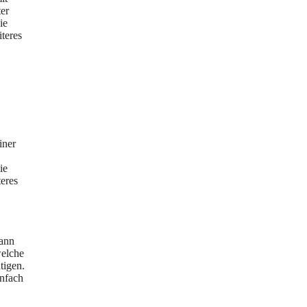
er
ie
iteres
iner
ie
teres
dann
welche
tigen.
infach