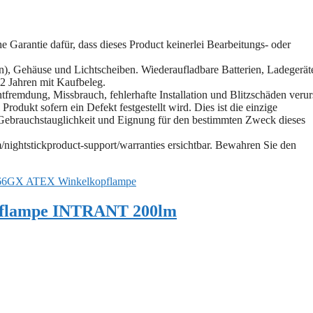
e Garantie dafür, dass dieses Product keinerlei Bearbeitungs- oder
en), Gehäuse und Lichtscheiben. Wiederaufladbare Batterien, Ladegerät
 2 Jahren mit Kaufbeleg.
fremdung, Missbrauch, fehlerhafte Installation und Blitzschäden verur
rodukt sofern ein Defekt festgestellt wird. Dies ist die einzige
 Gebrauchstauglichkeit und Eignung für den bestimmten Zweck dieses
nightstickproduct-support/warranties ersichtbar. Bewahren Sie den
566GX ATEX Winkelkopflampe
pflampe INTRANT 200lm