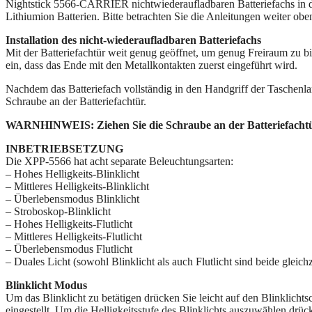
Nightstick 5566-CARRIER nichtwiederaufladbaren Batteriefachs in 
Lithiumion Batterien. Bitte betrachten Sie die Anleitungen weiter o
Installation des nicht-wiederaufladbaren Batteriefachs
Mit der Batteriefachtür weit genug geöffnet, um genug Freiraum zu 
ein, dass das Ende mit den Metallkontakten zuerst eingeführt wird.
Nachdem das Batteriefach vollständig in den Handgriff der Taschenlamp
Schraube an der Batteriefachtür.
WARNHINWEIS: Ziehen Sie die Schraube an der Batteriefachtür 
INBETRIEBSETZUNG
Die XPP-5566 hat acht separate Beleuchtungsarten:
– Hohes Helligkeits-Blinklicht
– Mittleres Helligkeits-Blinklicht
– Überlebensmodus Blinklicht
– Stroboskop-Blinklicht
– Hohes Helligkeits-Flutlicht
– Mittleres Helligkeits-Flutlicht
– Überlebensmodus Flutlicht
– Duales Licht (sowohl Blinklicht als auch Flutlicht sind beide gleichz
Blinklicht Modus
Um das Blinklicht zu betätigen drücken Sie leicht auf den Blinklichtsch
eingestellt. Um die Helligkeitsstufe des Blinklichts auszuwählen drück