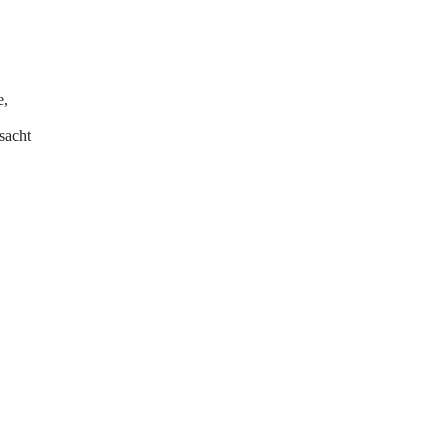
e,
sacht