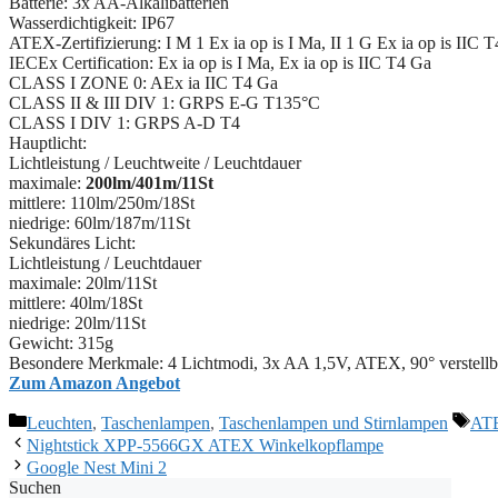
Batterie: 3x AA-Alkalibatterien
Wasserdichtigkeit: IP67
ATEX-Zertifizierung: I M 1 Ex ia op is I Ma, II 1 G Ex ia op is IIC 
IECEx Certification: Ex ia op is I Ma, Ex ia op is IIC T4 Ga
CLASS I ZONE 0: AEx ia IIC T4 Ga
CLASS II & III DIV 1: GRPS E-G T135°C
CLASS I DIV 1: GRPS A-D T4
Hauptlicht:
Lichtleistung / Leuchtweite / Leuchtdauer
maximale:
200lm/401m/11St
mittlere: 110lm/250m/18St
niedrige: 60lm/187m/11St
Sekundäres Licht:
Lichtleistung / Leuchtdauer
maximale: 20lm/11St
mittlere: 40lm/18St
niedrige: 20lm/11St
Gewicht: 315g
Besondere Merkmale: 4 Lichtmodi, 3x AA 1,5V, ATEX, 90° verstellb
Zum Amazon Angebot
Kategorien
Sch
Leuchten
,
Taschenlampen
,
Taschenlampen und Stirnlampen
AT
Nightstick XPP-5566GX ATEX Winkelkopflampe
Google Nest Mini 2
Suchen