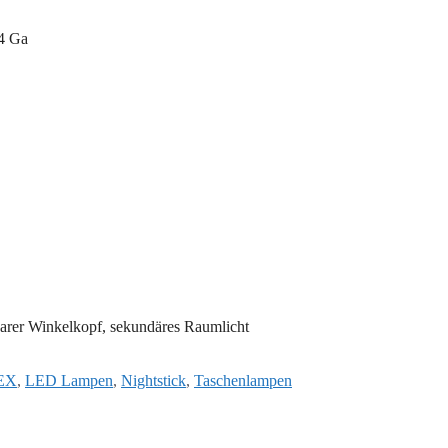
T4 Ga
arer Winkelkopf, sekundäres Raumlicht
lagwörter
EX
,
LED Lampen
,
Nightstick
,
Taschenlampen