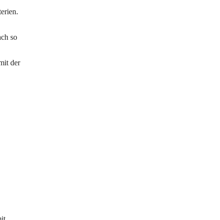
erien.
ach so
mit der
it