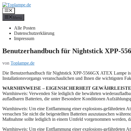
Zum
Inhalt
Menü
springen
Menü
Alle Posten
Datenschutzerklärung
Impressum
Benutzerhandbuch für Nightstick XPP-
von
Toplampe.de
Die Benutzerhandbuch für Nightstick XPP-5566GX ATEX Lampe ist absi
Installationsvorgangs veranschaulichen und Ihnen die wichtigsten Fak
WARNHINWEISE – EIGENSICHERHEIT GEWÄHRLEIST
Warnhinweis: Verwenden Sie lediglich die bewährten wiederaufladba
aufladbaren Batterien, die unter Besondere Konditionen Aufzählungsp
Warnhinweis: Um eine Entflammung einer explosions-gefährdeten Atmo
versuchen Sie nicht die beigestellten Batterien auszutauschen währen
Maßnahme sollte lediglich in einem Umfeld vorgenommen werden, das
Warnhinweis: Um eine Entflammung einer explosions-gefährdeten Atm