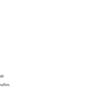
gt.
haffen.