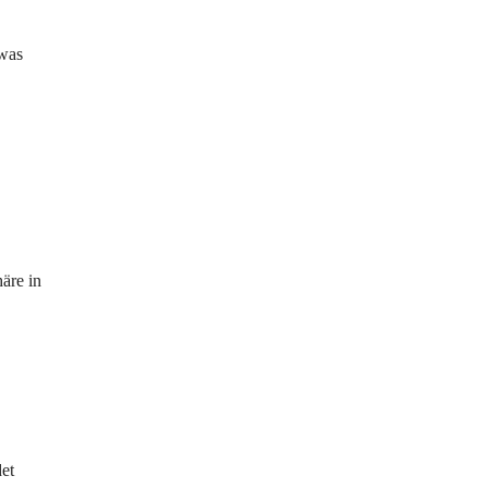
 was
äre in
det